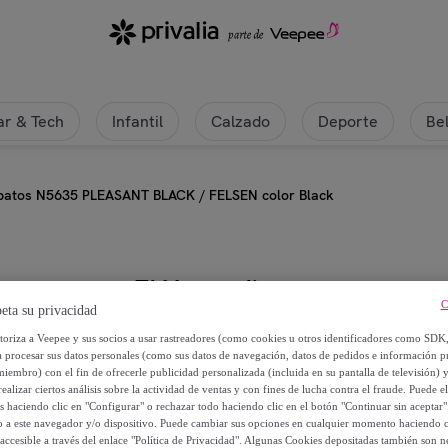
r & Tech
Infantil
Calzado
Deporte
Be
patos N5635 PLEASANT BLACK / FELSEN color Black
El Naturalista
C
eta su privacidad
Zapatos N5635 PLEASANT BLACK 
utoriza a Veepee y sus socios a usar rastreadores (como cookies u otros identificadores como SDK
a procesar sus datos personales (como sus datos de navegación, datos de pedidos e información 
miembro) con el fin de ofrecerle publicidad personalizada (incluida en su pantalla de televisión) 
69
,
€
98
ealizar ciertos análisis sobre la actividad de ventas y con fines de lucha contra el fraude. Puede el
os haciendo clic en "Configurar" o rechazar todo haciendo clic en el botón "Continuar sin aceptar"
lo a este navegador y/o dispositivo. Puede cambiar sus opciones en cualquier momento haciendo cl
139
,
€
95
accesible a través del enlace "Política de Privacidad". Algunas Cookies depositadas también son ne