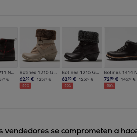
TI color Cream
N-CREAM/BELLEVILLE color Limon-cream
1911 NOBUCK-W BLACK /RHODES color Black
Botines 1215 GRASS WAXED-NYLON SESAME/ OTEIZA
Botines 1215 GRASS WAXED-NYLO
Botines 1414
62
,
€
62
,
€
72
,
€
8
,
€
50
125
,
€
50
125
,
€
50
145
,
€
00
00
00
00
-
50
%
-
50
%
-
50
%
sus vendedores se comprometen a hacer