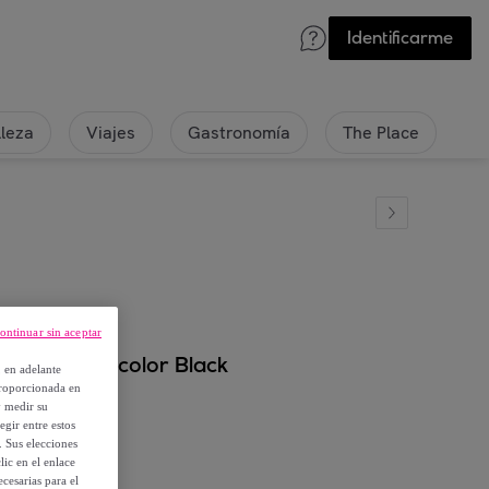
Identificarme
lleza
Viajes
Gastronomía
The Place
ontinuar sin aceptar
/ FELSEN color Black
, en adelante
proporcionada en
y medir su
egir entre estos
. Sus elecciones
ic en el enlace
cesarias para el