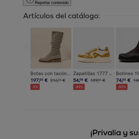
Reportar contenido
Artículos del catálogo:
Botas con tacón N5942 SILK SUEDE CREAM / IRA
Zapatillas 1777 SNAKE LIMO
Botines 
197
,
€
54
,
€
74
,
€
00
216
,
€
98
109
,
€
00
14
70
95
-
9
%
-
49
%
-
50
%
¡Privalia y 