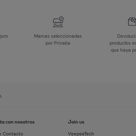
guro
Marcas seleccionadas
Devoluc
por Privalia
productos e
que haya p
n
ta con nosotros
Join us
y Contacto
VeepeeTech