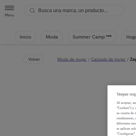
Menu
Inicio
Moda
Hoga
new
Summer Camp
Volver
Moda de mujer
/
Calzado de mujer
/
Za
Veepee resp
Al aceptar, a
"Cookies") y 
su cuenta de 
rendimiento, r
diferentes us
se aplican so
“Configurar” 