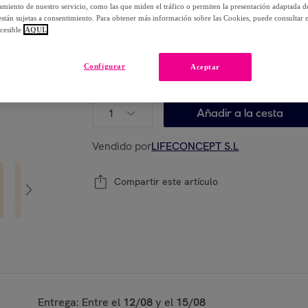
-
49
%
miento de nuestro servicio, como las que miden el tráfico o permiten la presentación adaptada d
 están sujetas a consentimiento. Para obtener más información sobre las Cookies, puede consultar n
cesible
AQUÍ.
Guía de tallas
Configurar
Aceptar
Modelo:
46
1
Añadir a la cesta
Vendido por
LIFECONCEPT S.L
Compartir este artículo
Entrega: Entre el
12/08
y el
15/08