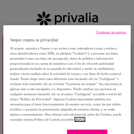
Continuar sin aceptar
Veepee respeta su privacidad
Al aceptar, autoriza a Veepee y sus socios a usar rastreadores (como cookies u
otros identificadores como SDK, en adelante "Cookies") y a procesar sus datos
personales (como sus datos de navegación, datos de pedidos e información
proporcionada en su cuenta de miembro) con el fin de ofrecerle publicidad
personalizada (incluida en su pantalla de televisión) y medir su rendimiento,
realizar ciertos análisis sobre la actividad de ventas y con fines de lucha contra el
fraude. Puede elegir entre estos diferentes usos haciendo clic en "Configurar" o
rechazar todo haciendo clic en el botón "Continuar sin aceptar". Sus elecciones se
aplican solo a este navegador y/o dispositivo. Puede cambiar sus opciones en
cualquier momento haciendo clic en el enlace “Configurar” accesible a través del
enlace "Política de Privacidad". Algunas Cookies depositadas también son
necesarias para el buen funcionamiento de nuestro servicio, como las que miden
el tráfico o permiten la presentación adaptada de nuestras ofertas, y no están
sujetas a consentimiento. Para obtener más información sobre las Cookies, puede
consultar nuestra Política de Cookies accesible
AQUÍ.