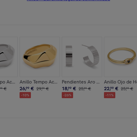
ro
mpo Acero
Anillo Tempo Acero Baño Oro
Pendientes Aro Gear Acero
Anillo Ojo de 
26
,
€
18
,
€
22
,
€
€
99
29
,
€
99
25
,
€
99
25
,
€
99
99
99
99
-
10
%
-
26
%
-
11
%