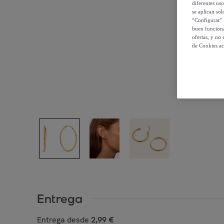
diferentes us
se aplican so
“Configurar” 
buen funciona
ofertas, y no
de Cookies ac
Entrega
Entrega desde
2,99 €