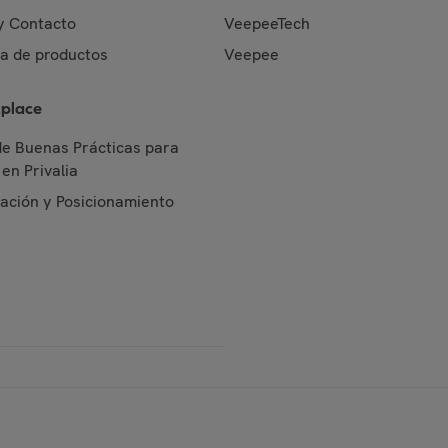
y Contacto
VeepeeTech
da de productos
Veepee
place
de Buenas Prácticas para
en Privalia
cación y Posicionamiento