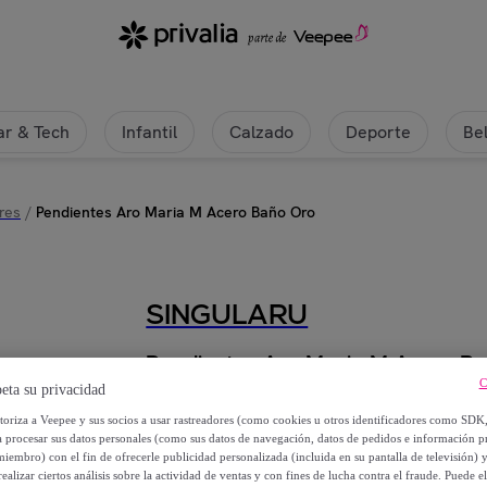
r & Tech
Infantil
Calzado
Deporte
Be
res
/
Pendientes Aro Maria M Acero Baño Oro
SINGULARU
Pendientes Aro Maria M Acero B
C
eta su privacidad
18
,
€
99
utoriza a Veepee y sus socios a usar rastreadores (como cookies u otros identificadores como SDK
a procesar sus datos personales (como sus datos de navegación, datos de pedidos e información 
miembro) con el fin de ofrecerle publicidad personalizada (incluida en su pantalla de televisión) 
24
,
€
99
ealizar ciertos análisis sobre la actividad de ventas y con fines de lucha contra el fraude. Puede el