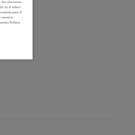
. Sus elecciones
ic en el enlace
cesarias para el
e nuestras
uestra Política
 Oro