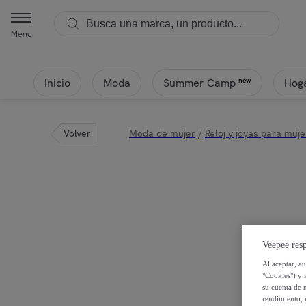
Menu
Inicio
Moda
Hoga
new
Summer Camp
Volver
Moda de mujer
/
Reloj y joyas para muje
Veepee resp
Al aceptar, a
"Cookies") y 
su cuenta de 
rendimiento, r