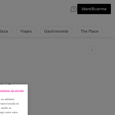
Identificarme
lleza
Viajes
Gastronomía
The Place
año Oro
ontinuar sin aceptar
, en adelante
proporcionada en
y medir su
egir entre estos