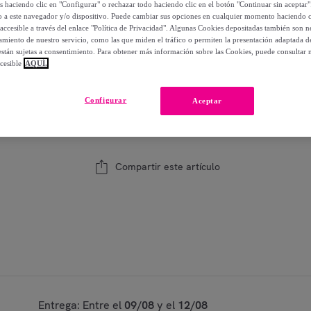
os haciendo clic en "Configurar" o rechazar todo haciendo clic en el botón "Continuar sin aceptar"
-
24
%
lo a este navegador y/o dispositivo. Puede cambiar sus opciones en cualquier momento haciendo cl
accesible a través del enlace "Política de Privacidad". Algunas Cookies depositadas también son ne
miento de nuestro servicio, como las que miden el tráfico o permiten la presentación adaptada d
 están sujetas a consentimiento. Para obtener más información sobre las Cookies, puede consultar n
Modelo:
Pendientes Aro Maria M Acero Baño
cesible
AQUÍ.
1
Añadir a la cesta
Configurar
Aceptar
Vendido por
Singularu
Compartir este artículo
Entrega: Entre el
09/08
y el
12/08