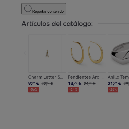
Reportar contenido
Artículos del catálogo:
Charm Letter Spark Plata Baño Oro
Pendientes Aro Cenit Baño O
Anillo Te
9
,
€
18
,
€
21
,
€
99
22
,
€
99
24
,
€
99
29
,
99
99
-
56
%
-
24
%
-
26
%