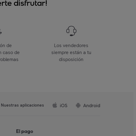
te disfrutar!
ión de
Los vendedores
n caso de
siempre están a tu
roblemas
disposición
iOS
Android
Nuestras aplicaciones
El pago