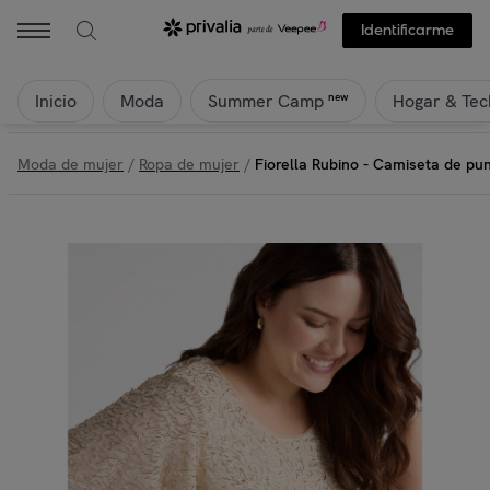
Identificarme
Inicio
Moda
Hogar & Tec
new
Summer Camp
Moda de mujer
/
Ropa de mujer
/
Fiorella Rubino - Camiseta de pu