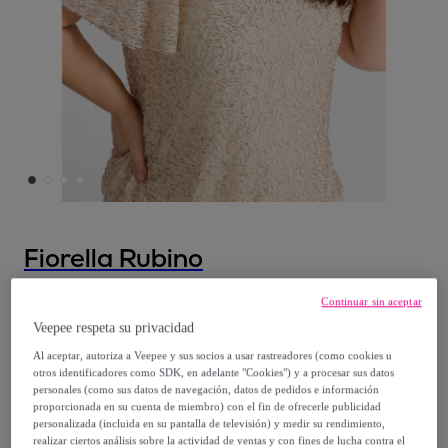
Fiorella Rubino
Fiorella Rubino - Camiseta de punto
Continuar sin aceptar
bordado - Oro
Veepee respeta su privacidad
Al aceptar, autoriza a Veepee y sus socios a usar rastreadores (como cookies u
otros identificadores como SDK, en adelante "Cookies") y a procesar sus datos
Desde
personales (como sus datos de navegación, datos de pedidos e información
33
,
€
60
proporcionada en su cuenta de miembro) con el fin de ofrecerle publicidad
personalizada (incluida en su pantalla de televisión) y medir su rendimiento,
realizar ciertos análisis sobre la actividad de ventas y con fines de lucha contra el