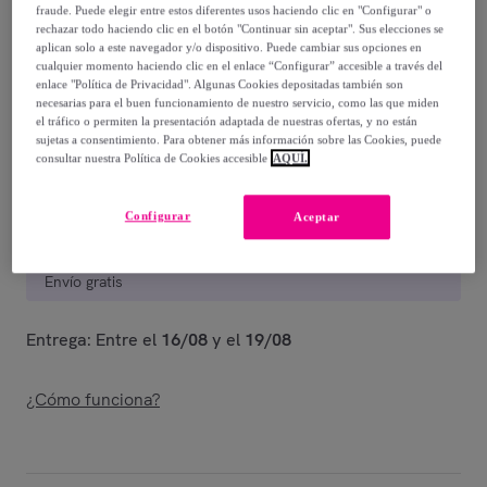
84
,
€
00
fraude. Puede elegir entre estos diferentes usos haciendo clic en "Configurar" o
rechazar todo haciendo clic en el botón "Continuar sin aceptar". Sus elecciones se
-
60
%
aplican solo a este navegador y/o dispositivo. Puede cambiar sus opciones en
cualquier momento haciendo clic en el enlace “Configurar” accesible a través del
Guía de tallas
enlace "Política de Privacidad". Algunas Cookies depositadas también son
necesarias para el buen funcionamiento de nuestro servicio, como las que miden
Vendido por
Miroglio Fashion
el tráfico o permiten la presentación adaptada de nuestras ofertas, y no están
sujetas a consentimiento. Para obtener más información sobre las Cookies, puede
consultar nuestra Política de Cookies accesible
AQUÍ.
Configurar
Aceptar
Entrega
Envío gratis
Entrega: Entre el
16/08
y el
19/08
¿Cómo funciona?