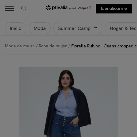
Identificarme
Inicio
Moda
Hogar & Tec
new
Summer Camp
Moda de mujer
/
Ropa de mujer
/
Fiorella Rubino - Jeans cropped co