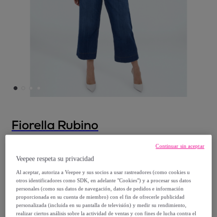
Fiorella Rubino
Fiorella Rubino - Jeans cropped con detalle
Continuar sin aceptar
de cadenita en los bolsillos - Azul
Veepee respeta su privacidad
Al aceptar, autoriza a Veepee y sus socios a usar rastreadores (como cookies u
otros identificadores como SDK, en adelante "Cookies") y a procesar sus datos
Desde
personales (como sus datos de navegación, datos de pedidos e información
38
,
€
00
proporcionada en su cuenta de miembro) con el fin de ofrecerle publicidad
personalizada (incluida en su pantalla de televisión) y medir su rendimiento,
realizar ciertos análisis sobre la actividad de ventas y con fines de lucha contra el