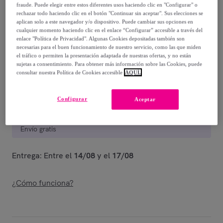
95
,
€
00
fraude. Puede elegir entre estos diferentes usos haciendo clic en "Configurar" o
rechazar todo haciendo clic en el botón "Continuar sin aceptar". Sus elecciones se
-
60
%
aplican solo a este navegador y/o dispositivo. Puede cambiar sus opciones en
cualquier momento haciendo clic en el enlace “Configurar” accesible a través del
Guía de tallas
enlace "Política de Privacidad". Algunas Cookies depositadas también son
necesarias para el buen funcionamiento de nuestro servicio, como las que miden
Vendido por
Miroglio Fashion
el tráfico o permiten la presentación adaptada de nuestras ofertas, y no están
sujetas a consentimiento. Para obtener más información sobre las Cookies, puede
consultar nuestra Política de Cookies accesible
AQUÍ.
Configurar
Aceptar
Entrega
Envío gratis
Entrega: Entre el
14/08
y el
17/08
¿Cómo funciona?