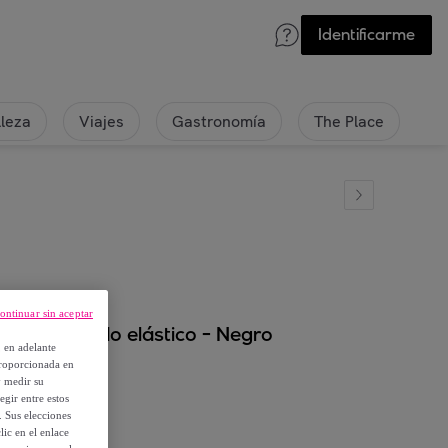
Identificarme
lleza
Viajes
Gastronomía
The Place
ontinuar sin aceptar
ork en tejido elástico - Negro
, en adelante
proporcionada en
y medir su
egir entre estos
. Sus elecciones
ic en el enlace