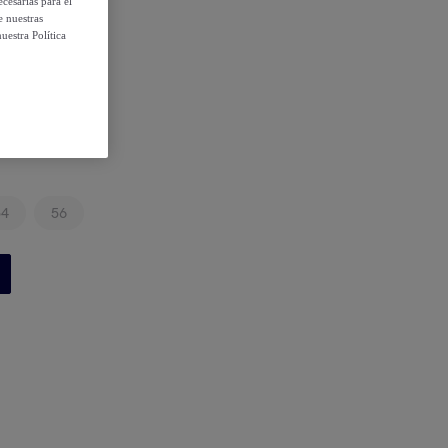
cesarias para el
e nuestras
uestra Política
54
56