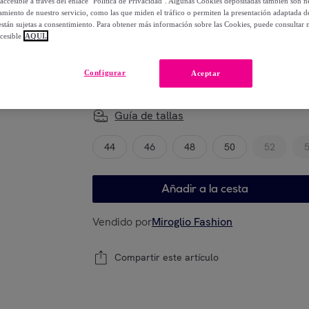
accesible a través del enlace "Política de Privacidad". Algunas Cookies depositadas también son ne
99
,
€
00
miento de nuestro servicio, como las que miden el tráfico o permiten la presentación adaptada d
-
60
%
 están sujetas a consentimiento. Para obtener más información sobre las Cookies, puede consultar n
cesible
AQUÍ.
Configurar
Aceptar
Elige tu modelo
Guía de tallas
44
46
48
50
52
Añadir a la cesta
Vendido por
Miroglio Fashion
Compartir este artículo