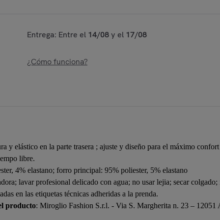
Entrega: Entre el
14/08
y el
17/08
¿Cómo funciona?
ra y elástico en la parte trasera ; ajuste y diseño para el máximo confort
iempo libre.
ester, 4% elastano; forro principal: 95% poliester, 5% elastano
adora; lavar profesional delicado con agua; no usar lejia; secar colgado
cadas en las etiquetas técnicas adheridas a la prenda.
el producto
: Miroglio Fashion S.r.l. - Via S. Margherita n. 23 – 12051