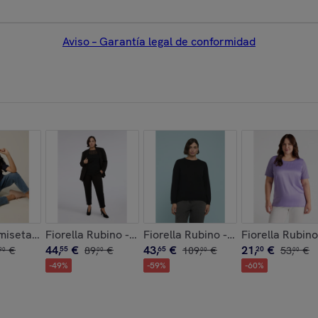
Aviso – Garantía legal de conformidad
o cruzado - Gris
n
miseta con gorra a juego - Azul
Fiorella Rubino - Camiseta de jersey con trabajo cal
Fiorella Rubino - Camiseta de cue
Fiorella Rubino
44
,
€
43
,
€
21
,
€
€
55
89
,
€
65
109
,
€
20
53
,
€
90
00
00
00
-
49
%
-
59
%
-
60
%