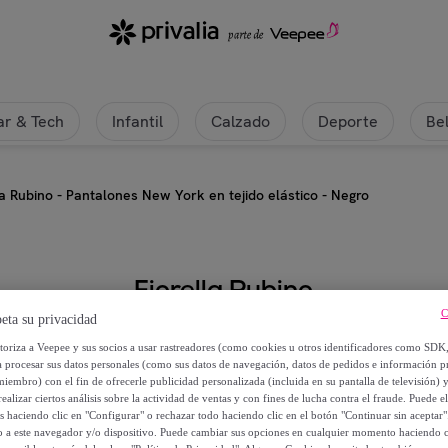
r & Tech
Infantil
Calzado
Deporte
Be
la Rubino - Pantalones New York en tejido elástico - Negro
Fiorella Rubino
C
eta su privacidad
Fiorella Rubino - Pantalones New Y
utoriza a Veepee y sus socios a usar rastreadores (como cookies u otros identificadores como SDK
a procesar sus datos personales (como sus datos de navegación, datos de pedidos e información 
Desde
miembro) con el fin de ofrecerle publicidad personalizada (incluida en su pantalla de televisión) 
ealizar ciertos análisis sobre la actividad de ventas y con fines de lucha contra el fraude. Puede el
39
,
€
60
os haciendo clic en "Configurar" o rechazar todo haciendo clic en el botón "Continuar sin aceptar"
lo a este navegador y/o dispositivo. Puede cambiar sus opciones en cualquier momento haciendo cl