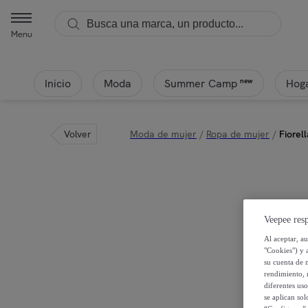
Menu
Inicio
Moda
Hoga
new
Summer Camp
Volver
Moda de mujer
/
Ropa de mujer
/
Fiorel
Veepee resp
Al aceptar, a
"Cookies") y 
su cuenta de 
rendimiento, r
diferentes us
se aplican so