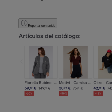
Reportar contenido
Artículos del catálogo:
Fiorella Rubino - Blazer Príncipe de Gales efect
Motivi - Camisa polo - Marró
Oltre - Ca
59
,
€
30
,
€
42
,
€
60
149
,
€
05
75
,
€
45
74
,
00
00
-
60
%
-
59
%
-
43
%