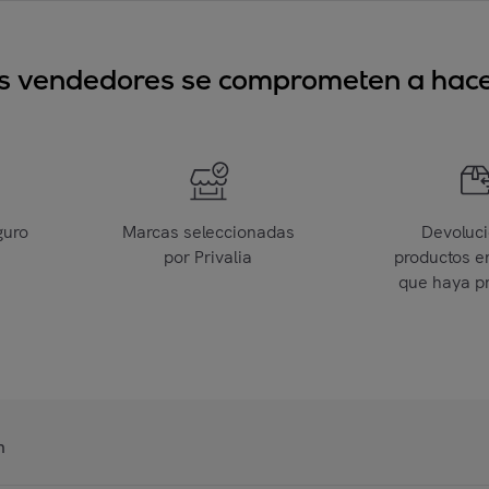
sus vendedores se comprometen a hacer
guro
Marcas seleccionadas
Devoluc
por Privalia
productos e
que haya p
n