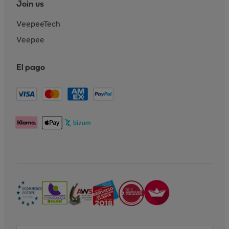
Join us
VeepeeTech
Veepee
El pago