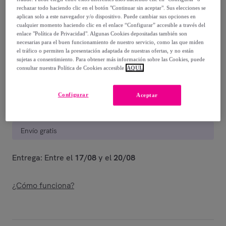
85
,
€
00
rechazar todo haciendo clic en el botón "Continuar sin aceptar". Sus elecciones se
-
60
%
aplican solo a este navegador y/o dispositivo. Puede cambiar sus opciones en
cualquier momento haciendo clic en el enlace “Configurar” accesible a través del
enlace "Política de Privacidad". Algunas Cookies depositadas también son
Guía de tallas
necesarias para el buen funcionamiento de nuestro servicio, como las que miden
el tráfico o permiten la presentación adaptada de nuestras ofertas, y no están
Vendido por
Miroglio Fashion
sujetas a consentimiento. Para obtener más información sobre las Cookies, puede
consultar nuestra Política de Cookies accesible
AQUÍ.
Configurar
Aceptar
Entrega
Envío gratis
Entrega: Entre el
17/08
y el
20/08
¿Cómo funciona?