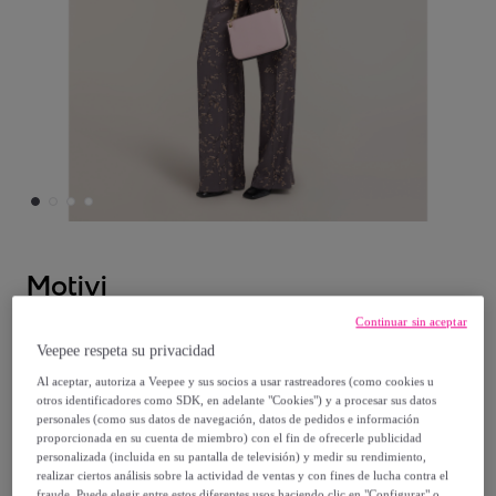
Motivi
Continuar sin aceptar
Motivi - Chaleco en sarga de viscosa con
Veepee respeta su privacidad
estampado de flores - Gris
Al aceptar, autoriza a Veepee y sus socios a usar rastreadores (como cookies u
otros identificadores como SDK, en adelante "Cookies") y a procesar sus datos
Desde
personales (como sus datos de navegación, datos de pedidos e información
proporcionada en su cuenta de miembro) con el fin de ofrecerle publicidad
34
,
€
00
personalizada (incluida en su pantalla de televisión) y medir su rendimiento,
realizar ciertos análisis sobre la actividad de ventas y con fines de lucha contra el
fraude. Puede elegir entre estos diferentes usos haciendo clic en "Configurar" o