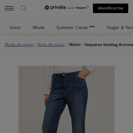
Identificarme
Inicio
Moda
Hogar & Tec
new
Summer Camp
Moda de mujer
/
Ropa de mujer
/
Motivi - Vaqueros bootleg Arizona