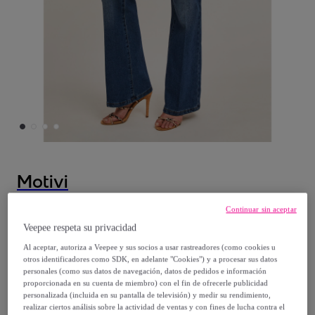
Motivi
Motivi - Vaqueros bootleg Arizona - Azul
Continuar sin aceptar
Veepee respeta su privacidad
Desde
Al aceptar, autoriza a Veepee y sus socios a usar rastreadores (como cookies u
otros identificadores como SDK, en adelante "Cookies") y a procesar sus datos
34
,
€
00
personales (como sus datos de navegación, datos de pedidos e información
proporcionada en su cuenta de miembro) con el fin de ofrecerle publicidad
personalizada (incluida en su pantalla de televisión) y medir su rendimiento,
85
,
€
00
realizar ciertos análisis sobre la actividad de ventas y con fines de lucha contra el