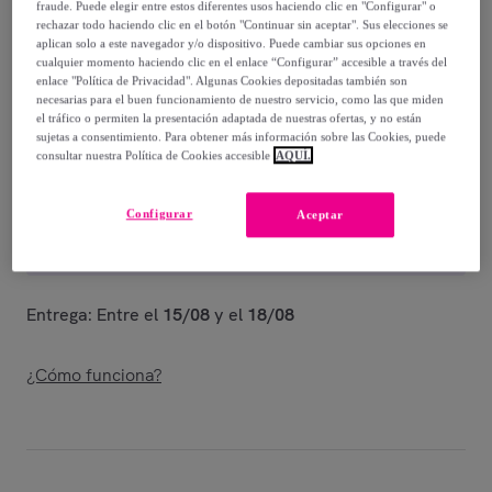
-
60
%
fraude. Puede elegir entre estos diferentes usos haciendo clic en "Configurar" o
rechazar todo haciendo clic en el botón "Continuar sin aceptar". Sus elecciones se
aplican solo a este navegador y/o dispositivo. Puede cambiar sus opciones en
Guía de tallas
cualquier momento haciendo clic en el enlace “Configurar” accesible a través del
enlace "Política de Privacidad". Algunas Cookies depositadas también son
Vendido por
Miroglio Fashion
necesarias para el buen funcionamiento de nuestro servicio, como las que miden
el tráfico o permiten la presentación adaptada de nuestras ofertas, y no están
sujetas a consentimiento. Para obtener más información sobre las Cookies, puede
consultar nuestra Política de Cookies accesible
AQUÍ.
Entrega
Configurar
Aceptar
Envío gratis
Entrega: Entre el
15/08
y el
18/08
¿Cómo funciona?