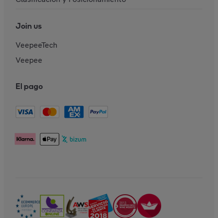
Join us
VeepeeTech
Veepee
El pago