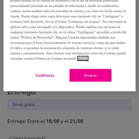
proporcionada en su cuenta de miembro) con el fin de ofrecerle publicidad
personalizada (incluida en su pantalla de televisión) y medir su rendimiento,
realizar ciertos análisis sobre la actividad de ventas y con fines de lucha contra el
fraude. Puede elegir entre estos diferentes usos haciendo clic en "Configurar" o
rechazar todo haciendo clic en el botón "Continuar sin aceptar". Sus elecciones se
aplican solo a este navegador y/o dispositivo. Puede cambiar sus opciones en
cualquier momento haciendo clic en el enlace “Configurar” accesible a través del
Rojo
Azul
Rosa
enlace "Política de Privacidad". Algunas Cookies depositadas también son
necesarias para el buen funcionamiento de nuestro servicio, como las que miden
el tráfico o permiten la presentación adaptada de nuestras ofertas, y no están
sujetas a consentimiento. Para obtener más información sobre las Cookies, puede
Vendido por
PLAYTEX TIENDA OFICIAL
consultar nuestra Política de Cookies accesible
AQUÍ.
Configurar
Aceptar
Entrega
Envío gratis
Entrega: Entre el
18/08
y el
21/08
¿Cómo funciona?