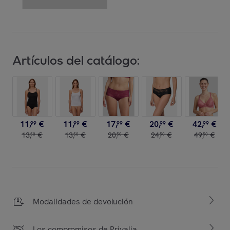
Artículos del catálogo:
11
,
€
11
,
€
17
,
€
20
,
€
42
,
€
99
99
99
99
99
13
,
€
13
,
€
20
,
€
24
,
€
49
,
€
50
50
50
50
50
Modalidades de devolución
Los compromisos de Privalia