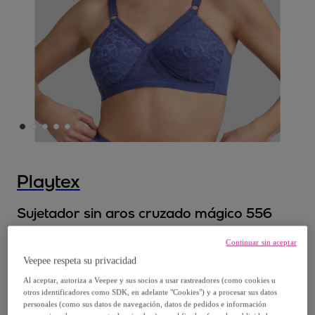
Playtex
Sujetador sin aros cruzado mágico 556
Continuar sin aceptar
13
,
€
99
Veepee respeta su privacidad
Al aceptar, autoriza a Veepee y sus socios a usar rastreadores (como cookies u
44
,
€
90
otros identificadores como SDK, en adelante "Cookies") y a procesar sus datos
-
68
%
personales (como sus datos de navegación, datos de pedidos e información