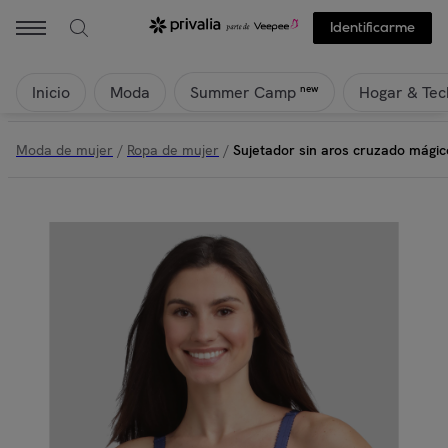
Identificarme
Inicio
Moda
Hogar & Tec
new
Summer Camp
Moda de mujer
/
Ropa de mujer
/
Sujetador sin aros cruzado mági