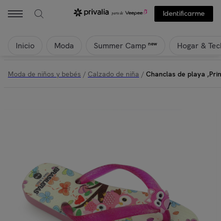
Identificarme
Inicio
Moda
Hogar & Tec
new
Summer Camp
Moda de niños y bebés
/
Calzado de niña
/
Chanclas de playa ,Pri