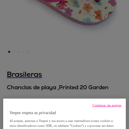
Brasileras
Chanclas de playa ,Printed 20 Garden
9
,
€
99
Continuar sin aceptar
Veepee respeta su privacidad
12
,
€
99
Al aceptar, autoriza a Veepee y sus socios a usar rastreadores (como cookies u
-
23
%
otros identificadores como SDK, en adelante "Cookies") y a procesar sus datos