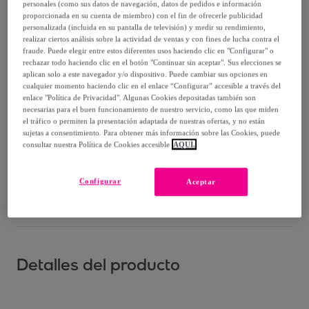
personales (como sus datos de navegación, datos de pedidos e información
Vendido por
BRASILERAS GROUP
proporcionada en su cuenta de miembro) con el fin de ofrecerle publicidad
personalizada (incluida en su pantalla de televisión) y medir su rendimiento,
realizar ciertos análisis sobre la actividad de ventas y con fines de lucha contra el
fraude. Puede elegir entre estos diferentes usos haciendo clic en "Configurar" o
rechazar todo haciendo clic en el botón "Continuar sin aceptar". Sus elecciones se
aplican solo a este navegador y/o dispositivo. Puede cambiar sus opciones en
Entrega
cualquier momento haciendo clic en el enlace “Configurar” accesible a través del
enlace "Política de Privacidad". Algunas Cookies depositadas también son
necesarias para el buen funcionamiento de nuestro servicio, como las que miden
Entrega desde
3,99 €
el tráfico o permiten la presentación adaptada de nuestras ofertas, y no están
sujetas a consentimiento. Para obtener más información sobre las Cookies, puede
Entrega: Entre el
12/08
y el
15/08
consultar nuestra Política de Cookies accesible
AQUÍ.
¿Cómo funciona?
Configurar
Aceptar
Detalles del producto