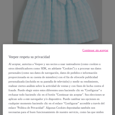
Continuar sin aceptar
Veepee respeta su privacidad
Fina ejerique
Al aceptar, autoriza a Veepee y sus socios a usar rastreadores (como cookies u
otros identificadores como SDK, en adelante "Cookies") y a procesar sus datos
personales (como sus datos de navegación, datos de pedidos e información
FALDA VICHY AGUA CON LAZO BLANCO
proporcionada en su cuenta de miembro) con el fin de ofrecerle publicidad
personalizada (incluida en su pantalla de televisión) y medir su rendimiento,
realizar ciertos análisis sobre la actividad de ventas y con fines de lucha contra el
Desde
fraude. Puede elegir entre estos diferentes usos haciendo clic en "Configurar" o
rechazar todo haciendo clic en el botón "Continuar sin aceptar". Sus elecciones se
15
,
€
95
aplican solo a este navegador y/o dispositivo. Puede cambiar sus opciones en
cualquier momento haciendo clic en el enlace “Configurar” accesible a través del
enlace "Política de Privacidad". Algunas Cookies depositadas también son
44
,
€
95
necesarias para el buen funcionamiento de nuestro servicio, como las que miden