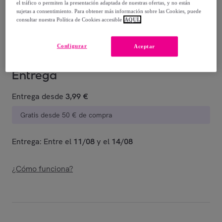
-
64
%
el tráfico o permiten la presentación adaptada de nuestras ofertas, y no están
sujetas a consentimiento. Para obtener más información sobre las Cookies, puede
consultar nuestra Política de Cookies accesible
AQUÍ.
Vendido por
Fina Ejerique
Configurar
Aceptar
Entrega
Entrega desde
3,99 €
Gratis desde 50 € de compra
Entrega: Entre el
11/08
y el
14/08
¿Cómo funciona?