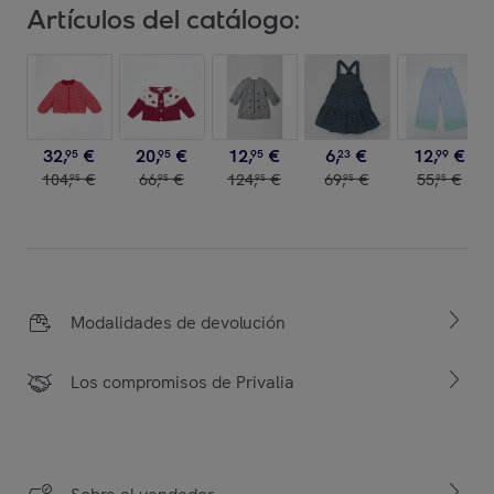
Artículos del catálogo:
32
,
€
20
,
€
12
,
€
6
,
€
12
,
€
95
95
95
23
99
104
,
€
66
,
€
124
,
€
69
,
€
55
,
€
95
95
95
95
95
Modalidades de devolución
Los compromisos de Privalia