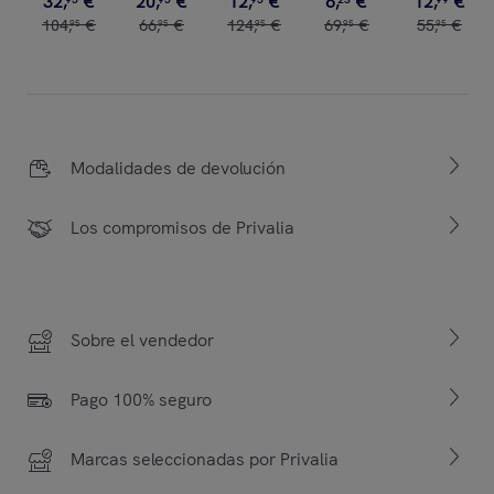
32
,
€
20
,
€
12
,
€
6
,
€
12
,
€
104
,
€
66
,
€
124
,
€
69
,
€
55
,
€
95
95
95
95
95
Modalidades de devolución
Los compromisos de Privalia
Sobre el vendedor
Pago 100% seguro
Marcas seleccionadas por Privalia