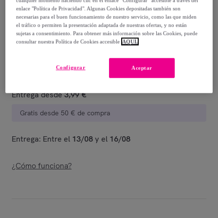
cualquier momento haciendo clic en el enlace “Configurar” accesible a través del
-
75
%
enlace "Política de Privacidad". Algunas Cookies depositadas también son
necesarias para el buen funcionamiento de nuestro servicio, como las que miden
Vendido por
Fina Ejerique
el tráfico o permiten la presentación adaptada de nuestras ofertas, y no están
sujetas a consentimiento. Para obtener más información sobre las Cookies, puede
consultar nuestra Política de Cookies accesible
AQUÍ.
Configurar
Aceptar
Entrega
Entrega desde
3,99 €
Gratis desde 50 € de compra
Entrega: Entre el
13/08
y el
16/08
¿Cómo funciona?