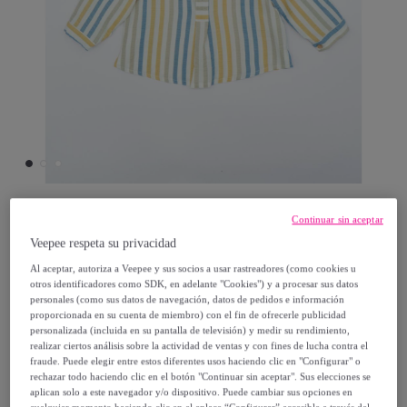
Continuar sin aceptar
Fina ejerique
Veepee respeta su privacidad
Al aceptar, autoriza a Veepee y sus socios a usar rastreadores (como cookies u
CAMISA RAYAS AMARILLA BEIGE Y AZUL
otros identificadores como SDK, en adelante "Cookies") y a procesar sus datos
personales (como sus datos de navegación, datos de pedidos e información
proporcionada en su cuenta de miembro) con el fin de ofrecerle publicidad
Desde
personalizada (incluida en su pantalla de televisión) y medir su rendimiento,
14
,
€
95
realizar ciertos análisis sobre la actividad de ventas y con fines de lucha contra el
fraude. Puede elegir entre estos diferentes usos haciendo clic en "Configurar" o
rechazar todo haciendo clic en el botón "Continuar sin aceptar". Sus elecciones se
61
,
€
95
aplican solo a este navegador y/o dispositivo. Puede cambiar sus opciones en