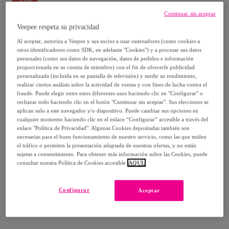
-
50
%
Continuar sin aceptar
Vendido por
Creaciones Euromoda
Veepee respeta su privacidad
Al aceptar, autoriza a Veepee y sus socios a usar rastreadores (como cookies u
otros identificadores como SDK, en adelante "Cookies") y a procesar sus datos
personales (como sus datos de navegación, datos de pedidos e información
proporcionada en su cuenta de miembro) con el fin de ofrecerle publicidad
Entrega
personalizada (incluida en su pantalla de televisión) y medir su rendimiento,
realizar ciertos análisis sobre la actividad de ventas y con fines de lucha contra el
fraude. Puede elegir entre estos diferentes usos haciendo clic en "Configurar" o
Entrega desde
2,95 €
rechazar todo haciendo clic en el botón "Continuar sin aceptar". Sus elecciones se
aplican solo a este navegador y/o dispositivo. Puede cambiar sus opciones en
Gratis desde 39,94 € de compra
cualquier momento haciendo clic en el enlace “Configurar” accesible a través del
enlace "Política de Privacidad". Algunas Cookies depositadas también son
necesarias para el buen funcionamiento de nuestro servicio, como las que miden
Entrega: Entre el
11/08
y el
14/08
el tráfico o permiten la presentación adaptada de nuestras ofertas, y no están
sujetas a consentimiento. Para obtener más información sobre las Cookies, puede
consultar nuestra Política de Cookies accesible
AQUÍ.
¿Cómo funciona?
Configurar
Aceptar