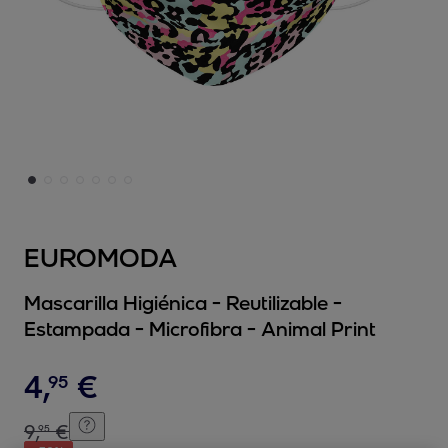
EUROMODA
Mascarilla Higiénica - Reutilizable -
Estampada - Microfibra - Animal Print
4
,
€
95
9
,
€
95