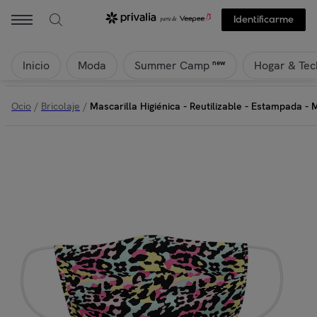
Identificarme
Inicio
Moda
Hogar & Tec
new
Summer Camp
Ocio
/
Bricolaje
/
Mascarilla Higiénica - Reutilizable - Estampada - M