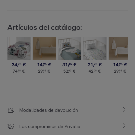
Artículos del catálogo:
34
,
€
14
,
€
31
,
€
21
,
€
14
,
€
95
95
45
95
95
74
,
€
29
,
€
52
,
€
42
,
€
29
,
€
95
95
00
00
95
Modalidades de devolución
Los compromisos de Privalia