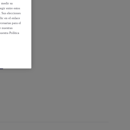
y medir su
egir entre estos
. Sus elecciones
ic en el enlace
cesarias para el
e nuestras
uestra Política