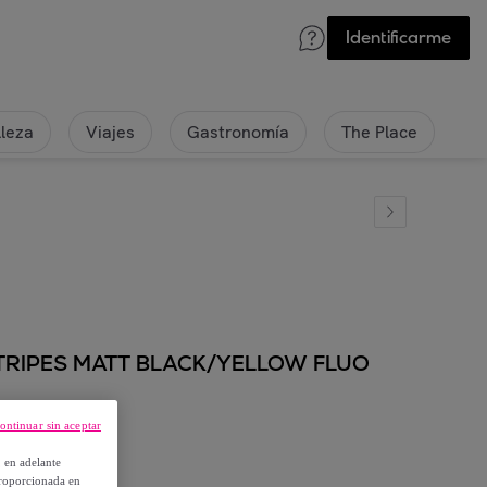
Identificarme
lleza
Viajes
Gastronomía
The Place
TRIPES MATT BLACK/YELLOW FLUO
ontinuar sin aceptar
, en adelante
proporcionada en