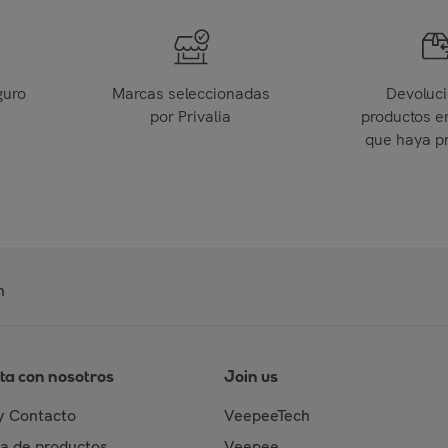
guro
Marcas seleccionadas
Devoluc
por Privalia
productos e
que haya p
n
ta con nosotros
Join us
y Contacto
VeepeeTech
da de productos
Veepee