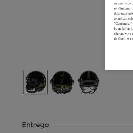
su cuenta de 
rendimiento, r
diferentes us
se aplican so
“Configurar” 
buen funciona
ofertas, y no
de Cookies ac
Entrega