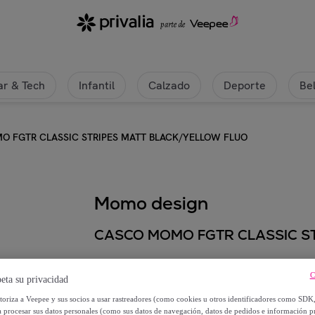
r & Tech
Infantil
Calzado
Deporte
Be
 FGTR CLASSIC STRIPES MATT BLACK/YELLOW FLUO
Momo design
CASCO MOMO FGTR CLASSIC S
164
,
€
90
C
eta su privacidad
utoriza a Veepee y sus socios a usar rastreadores (como cookies u otros identificadores como SDK
219
,
€
00
a procesar sus datos personales (como sus datos de navegación, datos de pedidos e información 