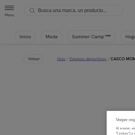
Menu
Inicio
Moda
Hoga
new
Summer Camp
Volver
Ocio
/
Equipos deportivos
/
CASCO MOMO
Veepee resp
Al aceptar, a
"Cookies") y 