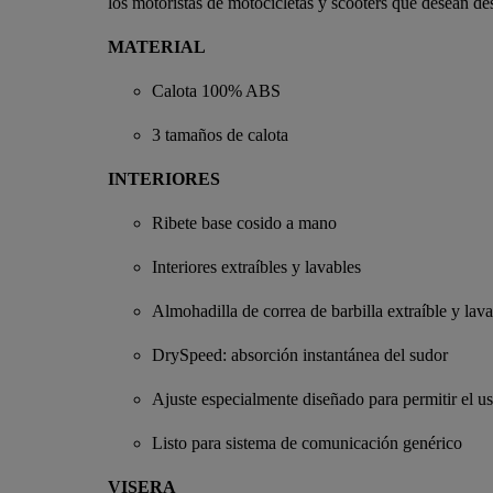
los motoristas de motocicletas y scooters que desean des
MATERIAL
Calota 100% ABS
3 tamaños de calota
INTERIORES
Ribete base cosido a mano
Interiores extraíbles y lavables
Almohadilla de correa de barbilla extraíble y lav
DrySpeed: absorción instantánea del sudor
Ajuste especialmente diseñado para permitir el u
Listo para sistema de comunicación genérico
VISERA