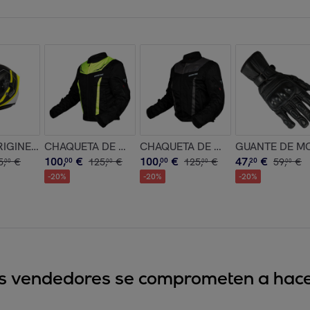
IGINE STRADA LINESTYLE FLUO YELLOW BLACK MATT (ECE22.
CHAQUETA DE MOTO ATLAS FLUO INVICTUS
CHAQUETA DE MOTO CHICA DIANA FLUO INVICTUS
GUANTE DE MO
100
,
€
100
,
€
47
,
€
5
,
€
00
125
,
€
00
125
,
€
20
59
,
€
00
00
00
00
-
20
%
-
20
%
-
20
%
sus vendedores se comprometen a hacer