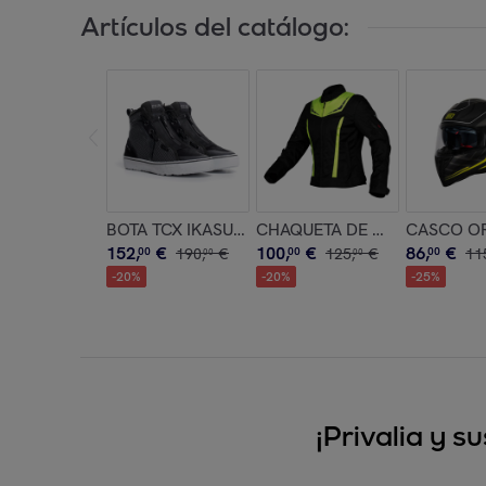
Artículos del catálogo:
BOTA TCX IKASU LADY AIR BLACK/GREY/WHITE
CASCO OR
152
,
€
100
,
€
86
,
€
00
190
,
€
00
125
,
€
00
11
00
00
-
20
%
-
20
%
-
25
%
¡Privalia y 