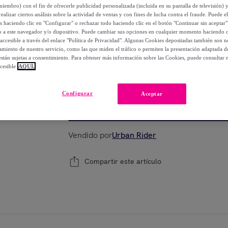
-
24
%
miembro) con el fin de ofrecerle publicidad personalizada (incluida en su pantalla de televisión) 
ealizar ciertos análisis sobre la actividad de ventas y con fines de lucha contra el fraude. Puede el
os haciendo clic en "Configurar" o rechazar todo haciendo clic en el botón "Continuar sin aceptar"
lo a este navegador y/o dispositivo. Puede cambiar sus opciones en cualquier momento haciendo cl
accesible a través del enlace "Política de Privacidad". Algunas Cookies depositadas también son ne
Elige tu modelo
miento de nuestro servicio, como las que miden el tráfico o permiten la presentación adaptada d
 están sujetas a consentimiento. Para obtener más información sobre las Cookies, puede consultar n
cesible
AQUÍ.
XS
S
M
L
XL
Configurar
Aceptar
Añadir a la cesta
Vendido por
Urban Rider
Compartir este artículo