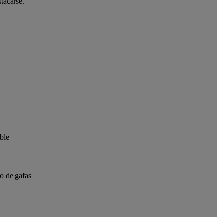
tacarse.
able
so de gafas