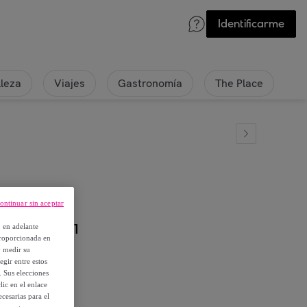
Identificarme
lleza
Viajes
Gastronomía
The Place
ontinuar sin aceptar
HITE JUST1
, en adelante
proporcionada en
y medir su
egir entre estos
. Sus elecciones
ic en el enlace
cesarias para el