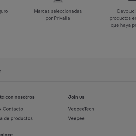
guro
Marcas seleccionadas
Devoluc
por Privalia
productos e
que haya p
n
ta con nosotros
Join us
y Contacto
VeepeeTech
da de productos
Veepee
place