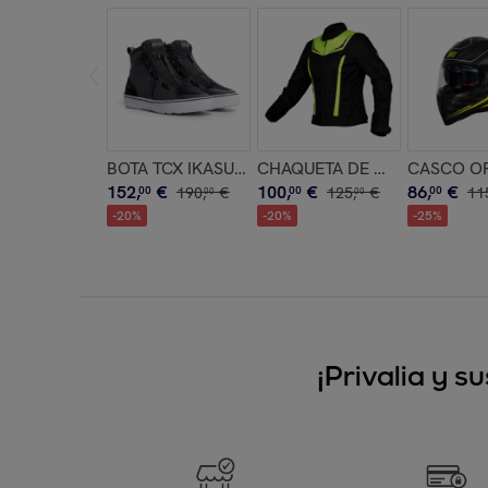
BOTA TCX IKASU LADY AIR BLACK/GREY/WHITE
CASCO OR
152
,
€
100
,
€
86
,
€
00
190
,
€
00
125
,
€
00
11
00
00
-
20
%
-
20
%
-
25
%
¡Privalia y 