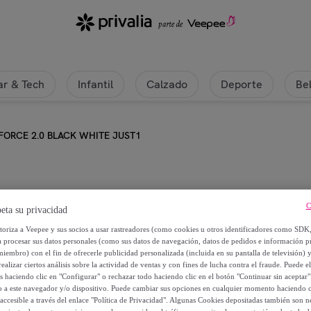
r & Tech
Infantil
Calzado
Deporte
Be
FORCE 2.0 BLACK WHITE JUST1
JUST1
C
eta su privacidad
GUANTES J-FORCE 2.0 BLACK W
utoriza a Veepee y sus socios a usar rastreadores (como cookies u otros identificadores como SDK
a procesar sus datos personales (como sus datos de navegación, datos de pedidos e información 
miembro) con el fin de ofrecerle publicidad personalizada (incluida en su pantalla de televisión) 
32
,
€
ealizar ciertos análisis sobre la actividad de ventas y con fines de lucha contra el fraude. Puede el
00
os haciendo clic en "Configurar" o rechazar todo haciendo clic en el botón "Continuar sin aceptar"
lo a este navegador y/o dispositivo. Puede cambiar sus opciones en cualquier momento haciendo cl
40
,
€
accesible a través del enlace "Política de Privacidad". Algunas Cookies depositadas también son ne
00