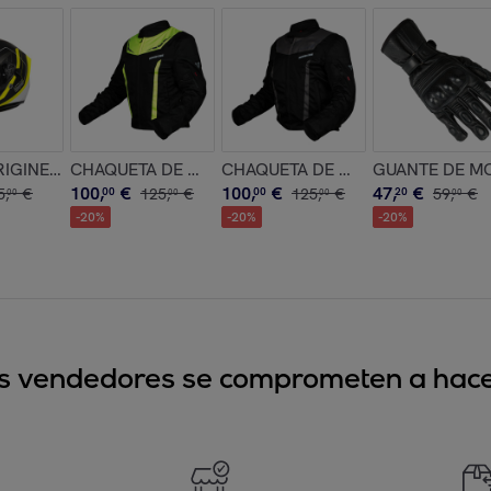
IGINE STRADA LINESTYLE FLUO YELLOW BLACK MATT (ECE22.
CHAQUETA DE MOTO ATLAS FLUO INVICTUS
CHAQUETA DE MOTO CHICA DIANA FLUO INVICTUS
GUANTE DE MO
100
,
€
100
,
€
47
,
€
5
,
€
00
125
,
€
00
125
,
€
20
59
,
€
00
00
00
00
-
20
%
-
20
%
-
20
%
sus vendedores se comprometen a hacer