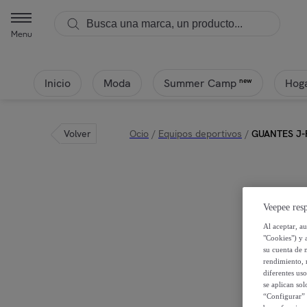
Menu
Inicio
Moda
Hoga
new
Summer Camp
Volver
Ocio
/
Equipos deportivos
/
GUANTES J-
Veepee resp
Al aceptar, a
"Cookies") y 
su cuenta de 
rendimiento, r
diferentes us
se aplican so
“Configurar” 