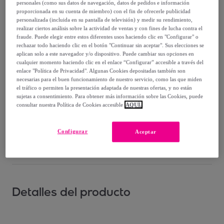
personales (como sus datos de navegación, datos de pedidos e información
Vendido por
Santini Cycling Wear
proporcionada en su cuenta de miembro) con el fin de ofrecerle publicidad
personalizada (incluida en su pantalla de televisión) y medir su rendimiento,
realizar ciertos análisis sobre la actividad de ventas y con fines de lucha contra el
fraude. Puede elegir entre estos diferentes usos haciendo clic en "Configurar" o
rechazar todo haciendo clic en el botón "Continuar sin aceptar". Sus elecciones se
aplican solo a este navegador y/o dispositivo. Puede cambiar sus opciones en
Entrega
cualquier momento haciendo clic en el enlace “Configurar” accesible a través del
enlace "Política de Privacidad". Algunas Cookies depositadas también son
necesarias para el buen funcionamiento de nuestro servicio, como las que miden
Entrega desde
6,05 €
el tráfico o permiten la presentación adaptada de nuestras ofertas, y no están
sujetas a consentimiento. Para obtener más información sobre las Cookies, puede
Entrega: Entre el
20/08
y el
23/08
consultar nuestra Política de Cookies accesible
AQUÍ.
¿Cómo funciona?
Configurar
Aceptar
Detalles del producto