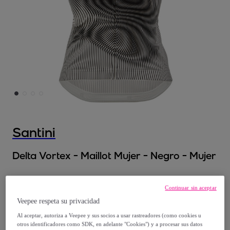
Santini
Delta Vortex - Maillot Mujer - Negro - Mujer
35
,
€
00
Continuar sin aceptar
Veepee respeta su privacidad
100
,
€
00
Al aceptar, autoriza a Veepee y sus socios a usar rastreadores (como cookies u
-
65
%
otros identificadores como SDK, en adelante "Cookies") y a procesar sus datos