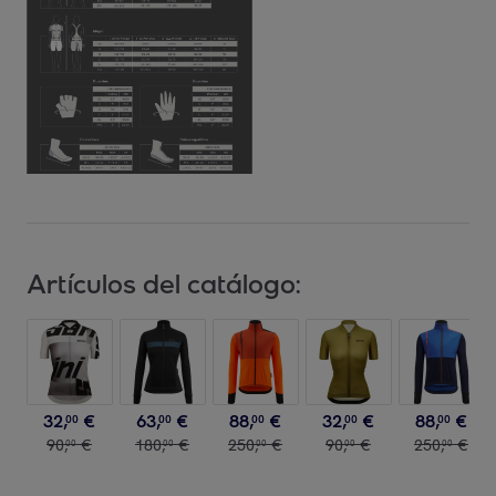
Artículos del catálogo:
32
,
€
63
,
€
88
,
€
32
,
€
88
,
€
00
00
00
00
00
90
,
€
180
,
€
250
,
€
90
,
€
250
,
€
00
00
00
00
00