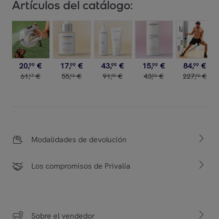
Artículos del catálogo:
20
,
€
17
,
€
43
,
€
15
,
€
84
,
€
99
99
99
99
99
61
,
€
55
,
€
91
,
€
43
,
€
227
,
€
17
12
40
02
42
Modalidades de devolución
Los compromisos de Privalia
Sobre el vendedor