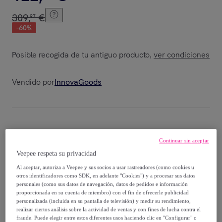
309
,
€
97
-
60
%
Posible recogida de tu antiguo producto
ver condiciones
,
Vendido por
InnovaGoods
Entrega
Continuar sin aceptar
Veepee respeta su privacidad
Envío gratis
Al aceptar, autoriza a Veepee y sus socios a usar rastreadores (como cookies u
otros identificadores como SDK, en adelante "Cookies") y a procesar sus datos
Entrega: Entre el
15/08
y el
18/08
personales (como sus datos de navegación, datos de pedidos e información
proporcionada en su cuenta de miembro) con el fin de ofrecerle publicidad
personalizada (incluida en su pantalla de televisión) y medir su rendimiento,
¿Cómo funciona?
realizar ciertos análisis sobre la actividad de ventas y con fines de lucha contra el
fraude. Puede elegir entre estos diferentes usos haciendo clic en "Configurar" o