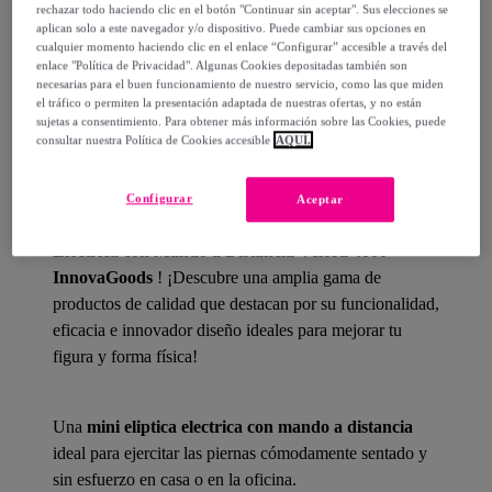
rechazar todo haciendo clic en el botón "Continuar sin aceptar". Sus elecciones se
aplican solo a este navegador y/o dispositivo. Puede cambiar sus opciones en
cualquier momento haciendo clic en el enlace “Configurar” accesible a través del
enlace "Política de Privacidad". Algunas Cookies depositadas también son
necesarias para el buen funcionamiento de nuestro servicio, como las que miden
Detalles del producto
el tráfico o permiten la presentación adaptada de nuestras ofertas, y no están
sujetas a consentimiento. Para obtener más información sobre las Cookies, puede
consultar nuestra Política de Cookies accesible
AQUÍ.
¡Ponte en forma con
InnovaGoods
gracias a sus
Configurar
Aceptar
novedades de deporte y fitness, como
Mini Elíptica
Eléctrica con Mando a Distancia Velora 4000
InnovaGoods
! ¡Descubre una amplia gama de
productos de calidad que destacan por su funcionalidad,
eficacia e innovador diseño ideales para mejorar tu
figura y forma física!
Una
mini eliptica electrica con mando a distancia
ideal para ejercitar las piernas cómodamente sentado y
sin esfuerzo en casa o en la oficina.