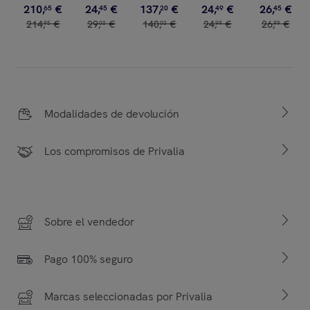
210
,
€
24
,
€
137
,
€
24
,
€
26
,
€
65
45
20
49
45
214
,
€
29
,
€
140
,
€
24
,
€
26
,
€
95
00
00
99
99
Modalidades de devolución
Los compromisos de Privalia
Sobre el vendedor
Pago 100% seguro
Marcas seleccionadas por Privalia