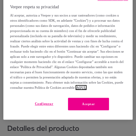
-
2
%
Veepee respeta su privacidad
Vendido por
NOX
Al aceptar, autoriza a Veepee y sus socios a usar rastreadores (como cookies u
otros identificadores como SDK, en adelante "Cookies") y a procesar sus datos
personales (como sus datos de navegación, datos de pedidos e información
proporcionada en su cuenta de miembro) con el fin de ofrecerle publicidad
personalizada (incluida en su pantalla de televisión) y medir su rendimiento,
realizar ciertos análisis sobre la actividad de ventas y con fines de lucha contra el
Entrega
fraude. Puede elegir entre estos diferentes usos haciendo clic en "Configurar" o
rechazar todo haciendo clic en el botón "Continuar sin aceptar". Sus elecciones se
aplican solo a este navegador y/o dispositivo. Puede cambiar sus opciones en
Envío gratis
cualquier momento haciendo clic en el enlace “Configurar” accesible a través del
enlace "Política de Privacidad". Algunas Cookies depositadas también son
necesarias para el buen funcionamiento de nuestro servicio, como las que miden
Entrega: Entre el
12/08
y el
15/08
el tráfico o permiten la presentación adaptada de nuestras ofertas, y no están
sujetas a consentimiento. Para obtener más información sobre las Cookies, puede
consultar nuestra Política de Cookies accesible
AQUÍ.
¿Cómo funciona?
Configurar
Aceptar
Detalles del producto