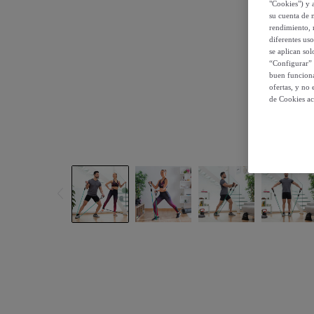
"Cookies") y 
su cuenta de 
rendimiento, r
diferentes us
se aplican so
“Configurar” 
buen funciona
ofertas, y no
de Cookies ac