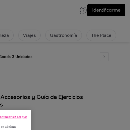
Identificarme
lleza
Viajes
Gastronomía
The Place
aGoods 3 Unidades
Accesorios y Guía de Ejercicios
es
ontinuar sin aceptar
, en adelante