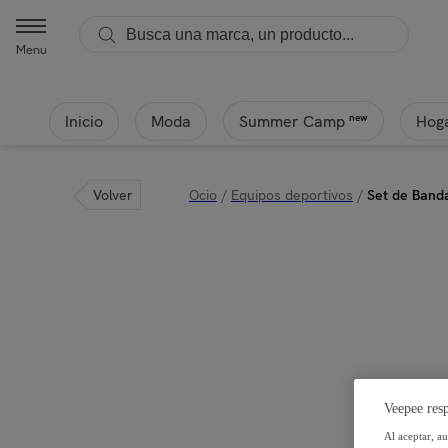
Menu
Inicio
Moda
Hoga
new
Summer Camp
Volver
Ocio
/
Equipos deportivos
/
Set de Banda
Veepee resp
Al aceptar, a