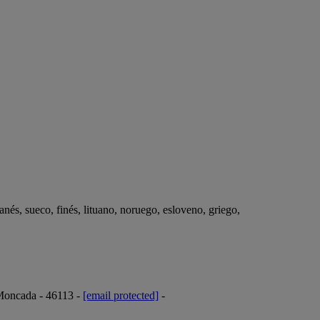
nés, sueco, finés, lituano, noruego, esloveno, griego,
 Moncada - 46113 -
[email protected]
-