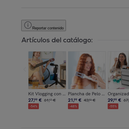
Reportar contenido
Artículos del catálogo:
Kit Vlogging con Luz, Micrófono y Mando Plodni
Plancha de Pelo Cerámica p
Organizad
27
,
€
21
,
€
29
,
€
99
61
,
€
99
43
,
€
99
67
,
17
02
-
54
%
-
48
%
-
55
%