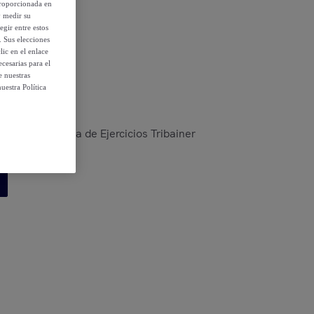
proporcionada en
y medir su
egir entre estos
. Sus elecciones
ic en el enlace
 condiciones
cesarias para el
e nuestras
uestra Política
cesorios y Guía de Ejercicios Tribainer