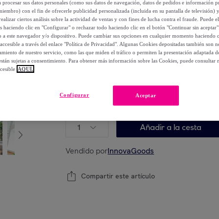
a procesar sus datos personales (como sus datos de navegación, datos de pedidos e información 
30
,
€
92
miembro) con el fin de ofrecerle publicidad personalizada (incluida en su pantalla de televisión) 
-
48
%
ealizar ciertos análisis sobre la actividad de ventas y con fines de lucha contra el fraude. Puede el
os haciendo clic en "Configurar" o rechazar todo haciendo clic en el botón "Continuar sin aceptar"
lo a este navegador y/o dispositivo. Puede cambiar sus opciones en cualquier momento haciendo cl
Posible recogida de tu antiguo producto
ver
,
accesible a través del enlace "Política de Privacidad". Algunas Cookies depositadas también son ne
miento de nuestro servicio, como las que miden el tráfico o permiten la presentación adaptada d
 están sujetas a consentimiento. Para obtener más información sobre las Cookies, puede consultar n
cesible
AQUÍ.
Modelo:
Set de Bandas de Resistencia con Ac
Configurar
Aceptar
InnovaGoods 3 Unidades
1
Añadir a la cesta
Vendido por
InnovaGoods
Compartir este artículo