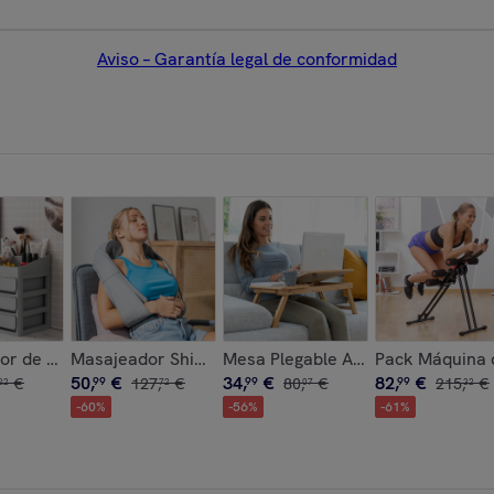
Aviso – Garantía legal de conformidad
 InnovaGoods 6 Piezas
ara Ondas Wavio InnovaGoods 55 W
or de Maquillaje Makeser InnovaGoods
Masajeador Shiatsu Recargable Pro Massatsu Innov
Mesa Plegable Auxiliar de Bamb
Pack Máquina 
50
,
€
34
,
€
82
,
€
€
99
127
,
€
99
80
,
€
99
215
,
€
22
72
07
32
-
60
%
-
56
%
-
61
%