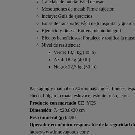
1 anclaje de puerta: Fácil de usar
Mosquetones de metal: Firme sujeción
Incluye: Guía de ejercicios
Bolsa de transporte: Fácil de transportar y guarda
Ejercicio y fitness: Entrenamiento integral
Efectos beneficiosos: Fortalece y tonifica la musc
Nivel de resistencia:
Verde: 13,5 kg (30 lb)
Azul: 18 kg (40 lb)
Negro: 22,5 kg (50 lb)
Packaging y manual en 24 idiomas: inglés, francés, espa
checo, búlgaro, croata, eslovaco, estonio, ruso, letón.
Producto con marcado CE
: YES
Dimensión
: 7.4x20.8x20 cm
Peso numeral (gr)
: 490
Operador económico responsable de la seguridad d
https://www.innovagoods.com/