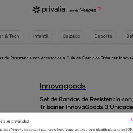
r & Tech
Infantil
Calzado
Deporte
Be
s de Resistencia con Accesorios y Guía de Ejercicios Tribainer Innov
Innovagoods
Set de Bandas de Resistencia con 
Tribainer InnovaGoods 3 Unidad
C
15
,
€
99
eta su privacidad
utoriza a Veepee y sus socios a usar rastreadores (como cookies u otros identificadores como SDK