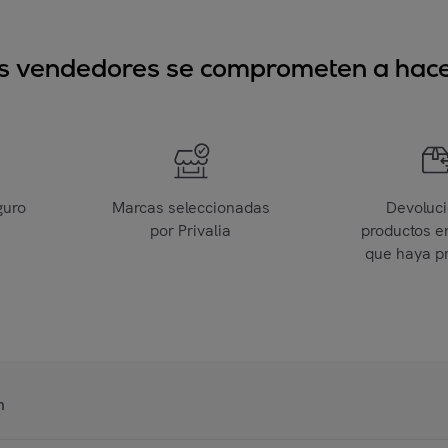
sus vendedores se comprometen a hacer
guro
Marcas seleccionadas
Devoluc
por Privalia
productos e
que haya p
n