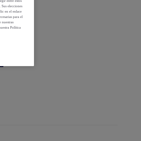
egir entre estos
. Sus elecciones
ic en el enlace
cesarias para el
e nuestras
uestra Política