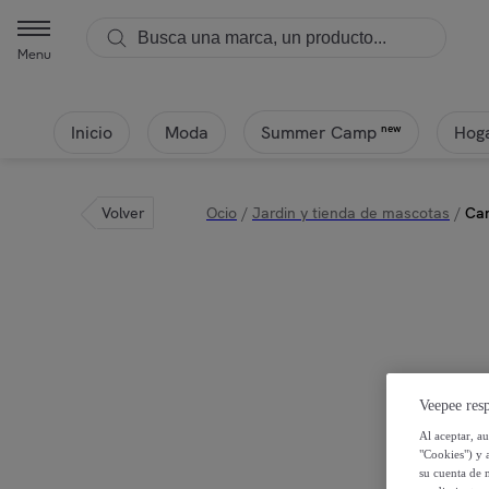
Menu
Inicio
Moda
Hoga
new
Summer Camp
Volver
Ocio
/
Jardin y tienda de mascotas
/
Car
Veepee resp
Al aceptar, a
"Cookies") y 
su cuenta de 