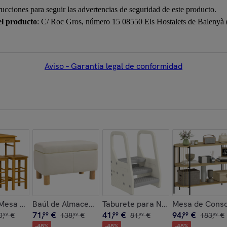
rucciones para seguir las advertencias de seguridad de este producto.
el producto
: C/ Roc Gros, número 15 08550 Els Hostalets de Balenyà
Aviso – Garantía legal de conformidad
able 12 Ventanas Cubierta de PE 140 g/m² y Metal Galvanizado
Niveles Mesita Auxiliar Industrial con Estantes Abiertos y Es
Mesa Alta de Bar y 2 Taburetes, Mesa Alta de Cocina de Bambú
Baúl de Almacenaje para Dormitorio 33L Puff Almac
Taburete para Niños Ajustable de 2
Mesa de Consol
71
,
€
41
,
€
94
,
€
0
,
€
99
138
,
€
99
81
,
€
99
183
,
€
99
99
99
99
-
48
%
-
48
%
-
48
%