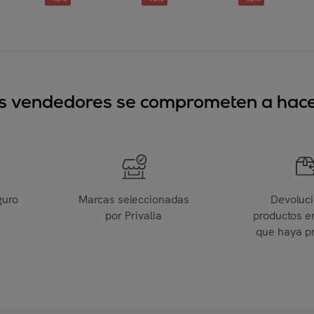
sus vendedores se comprometen a hacer
guro
Marcas seleccionadas
Devoluc
por Privalia
productos e
que haya p