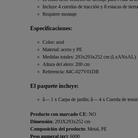
Incluye 4 cuerdas de tracción y 8 estacas de tierr
Requiere montaje
Especificaciones:
Color: azul
Material: acero y PE
Medidas totales: 293x293x252 cm (LxANxAL)
Altura del alero: 200 cm
Referencia: 84C-027V01DB
El paquete incluye:
â— 1 x Carpa de jardín; â— 4 x Cuerda de tensi
Producto con marcado CE
: NO
Dimensión
: 293X293x252 cm
Composición del producto
: Metal, PE
Peso numeral (gr)
: 6000