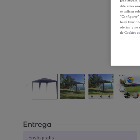
rendimiento, r
diferentes us
se aplican so
“Configurar” 
buen funciona
ofertas, y no
de Cookies ac
Entrega
Envío gratis