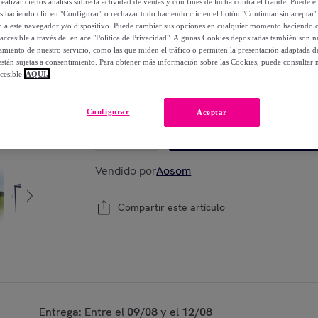
ealizar ciertos análisis sobre la actividad de ventas y con fines de lucha contra el fraude. Puede el
os haciendo clic en "Configurar" o rechazar todo haciendo clic en el botón "Continuar sin aceptar"
81
,
€
lo a este navegador y/o dispositivo. Puede cambiar sus opciones en cualquier momento haciendo cl
99
accesible a través del enlace "Política de Privacidad". Algunas Cookies depositadas también son ne
-
48
%
miento de nuestro servicio, como las que miden el tráfico o permiten la presentación adaptada d
 están sujetas a consentimiento. Para obtener más información sobre las Cookies, puede consultar n
cesible
AQUÍ.
Modelo:
293X293x252 cm
Configurar
Aceptar
1
Añadir a la cesta
Vendido por
Aosom
Compartir este artículo
Entrega: Entre el
09/08
y el
12/08