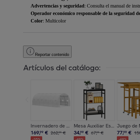
Advertencias y seguridad
: Consulta el manual de inst
Operador económico responsable de la seguridad d
Color
: Multicolor
Reportar contenido
Artículos del catálogo:
Invernadero de Túnel 6x3x2 m con Puerta Enroll
Mesa Auxiliar Estrecha de 3 
Juego de 
169
,
€
34
,
€
77
,
€
99
262
,
€
99
67
,
€
99
15
99
99
-
35
%
-
48
%
-
48
%