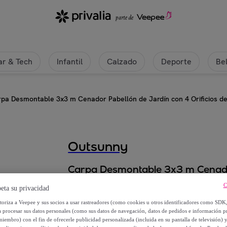
r & Tech
Infantil
Calzado
Deporte
Be
pa Desmontable 3x3 m Cenador Pabellón de Jardín con 4 Orificios de
Outsunny
Carpa Desmontable 3x3 m Cenador
Drenaje y Marco de Metal Gazebo
C
eta su privacidad
Azul
utoriza a Veepee y sus socios a usar rastreadores (como cookies u otros identificadores como SDK
a procesar sus datos personales (como sus datos de navegación, datos de pedidos e información 
41
,
€
99
miembro) con el fin de ofrecerle publicidad personalizada (incluida en su pantalla de televisión) 