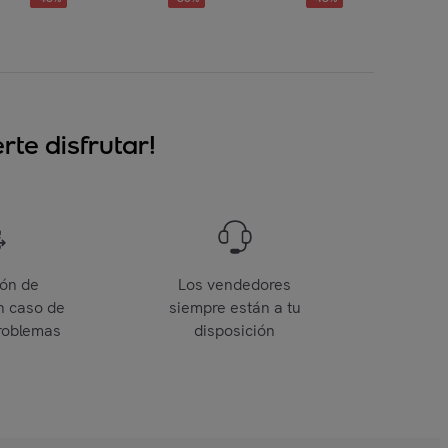
te disfrutar!
ión de
Los vendedores
n caso de
siempre están a tu
roblemas
disposición