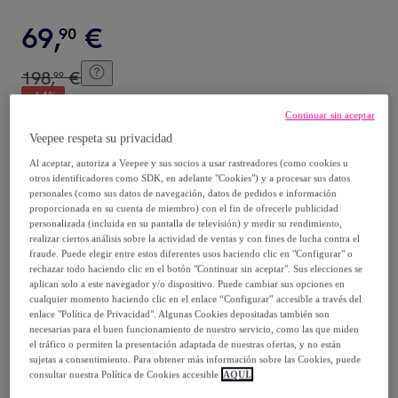
69
,
€
90
198
,
€
99
-
64
%
Continuar sin aceptar
Vendido por
Aosom
Veepee respeta su privacidad
Al aceptar, autoriza a Veepee y sus socios a usar rastreadores (como cookies u
otros identificadores como SDK, en adelante "Cookies") y a procesar sus datos
personales (como sus datos de navegación, datos de pedidos e información
proporcionada en su cuenta de miembro) con el fin de ofrecerle publicidad
Entrega
personalizada (incluida en su pantalla de televisión) y medir su rendimiento,
realizar ciertos análisis sobre la actividad de ventas y con fines de lucha contra el
fraude. Puede elegir entre estos diferentes usos haciendo clic en "Configurar" o
Envío gratis
rechazar todo haciendo clic en el botón "Continuar sin aceptar". Sus elecciones se
aplican solo a este navegador y/o dispositivo. Puede cambiar sus opciones en
cualquier momento haciendo clic en el enlace “Configurar” accesible a través del
Entrega: Entre el
08/08
y el
11/08
enlace "Política de Privacidad". Algunas Cookies depositadas también son
necesarias para el buen funcionamiento de nuestro servicio, como las que miden
el tráfico o permiten la presentación adaptada de nuestras ofertas, y no están
¿Cómo funciona?
sujetas a consentimiento. Para obtener más información sobre las Cookies, puede
consultar nuestra Política de Cookies accesible
AQUÍ.