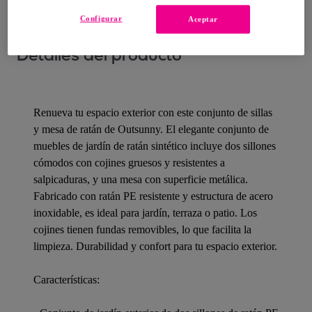
Configurar
Aceptar
Detalles del producto
Renueva tu espacio exterior con este conjunto de sillas
y mesa de ratán de Outsunny. El elegante conjunto de
muebles de jardín de ratán sintético incluye dos sillones
cómodos con cojines gruesos y resistentes a
salpicaduras, y una mesa con superficie metálica.
Fabricado con ratán PE resistente y estructura de acero
inoxidable, es ideal para jardín, terraza o patio. Los
cojines tienen fundas removibles, lo que facilita la
limpieza. Durabilidad y confort para tu espacio exterior.
Características: