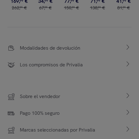
169
,
€
34
,
€
77
,
€
71
,
€
41
,
€
99
99
99
99
99
262
,
€
67
,
€
150
,
€
138
,
€
81
,
€
99
99
99
99
99
Modalidades de devolución
Los compromisos de Privalia
Sobre el vendedor
Pago 100% seguro
Marcas seleccionadas por Privalia