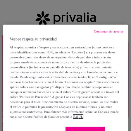
Continuar sin aceptar
Veepee respeta su privacidad
Al aceptar, autoriza a Veepee y sus socios a usar rastreadores (como cookies u
otros identificadores como SDK, en adelante "Cookies") y a procesar sus datos
personales (como sus datos de navegación, datos de pedidos e información
proporcionada en su cuenta de miembro) con el fin de ofrecerle publicidad
personalizada (incluida en su pantalla de televisión) y medir su rendimiento,
realizar ciertos análisis sobre la actividad de ventas y con fines de lucha contra el
fraude. Puede elegir entre estos diferentes usos haciendo clic en "Configurar" o
rechazar todo haciendo clic en el botón "Continuar sin aceptar". Sus elecciones se
aplican solo a este navegador y/o dispositivo. Puede cambiar sus opciones en
cualquier momento haciendo clic en el enlace “Configurar” accesible a través del
enlace "Política de Privacidad". Algunas Cookies depositadas también son
necesarias para el buen funcionamiento de nuestro servicio, como las que miden
el tráfico o permiten la presentación adaptada de nuestras ofertas, y no están
sujetas a consentimiento. Para obtener más información sobre las Cookies, puede
consultar nuestra Política de Cookies accesible
AQUÍ.