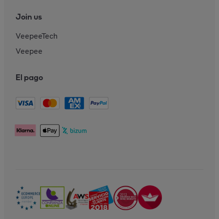
Join us
VeepeeTech
Veepee
El pago