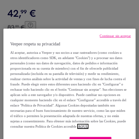
42
,
€
99
83
,
€
99
-
48
%
Continuar sin aceptar
Veepee respeta su privacidad
Vendido por
Aosom
Al aceptar, autoriza a Veepee y sus socios a usar rastreadores (como cookies u
otros identificadores como SDK, en adelante "Cookies") y a procesar sus datos
personales (como sus datos de navegación, datos de pedidos e información
proporcionada en su cuenta de miembro) con el fin de ofrecerle publicidad
personalizada (incluida en su pantalla de televisión) y medir su rendimiento,
Entrega
realizar ciertos análisis sobre la actividad de ventas y con fines de lucha contra el
fraude. Puede elegir entre estos diferentes usos haciendo clic en "Configurar" o
rechazar todo haciendo clic en el botón "Continuar sin aceptar". Sus elecciones se
Envío gratis
aplican solo a este navegador y/o dispositivo. Puede cambiar sus opciones en
cualquier momento haciendo clic en el enlace “Configurar” accesible a través del
enlace "Política de Privacidad". Algunas Cookies depositadas también son
Entrega: Entre el
08/08
y el
11/08
necesarias para el buen funcionamiento de nuestro servicio, como las que miden
el tráfico o permiten la presentación adaptada de nuestras ofertas, y no están
sujetas a consentimiento. Para obtener más información sobre las Cookies, puede
¿Cómo funciona?
consultar nuestra Política de Cookies accesible
AQUÍ.