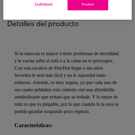
Configurar
Aceptar
Detalles del producto
Si tu mascota es mayor o tiene problemas de movilidad
y le cuesta subir al sofá o a la cama no te preocupes.
Con esta escalera de PawHut llegar a sus sitios
favoritos le será más fácil y no le supondrá tanto
esfuerzo. Además, es muy segura, ya que cada uno de
sus cuatro peldaños está cubierto con una alfombrilla
antideslizante que evitará que se resbale. Y lo mejor de
todo es que es plegable, por lo que cuando lo la uses la
podrás guardar ocupando poco espacio.
Características: