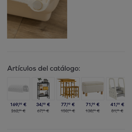
Artículos del catálogo:
169
,
€
34
,
€
77
,
€
71
,
€
41
,
€
99
99
99
99
99
262
,
€
67
,
€
150
,
€
138
,
€
81
,
€
99
99
99
99
99