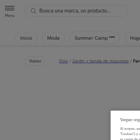
Menu
Inicio
Moda
Hoga
new
Summer Camp
Volver
Ocio
/
Jardin y tienda de mascotas
/
Far
Veepee resp
Al aceptar, a
"Cookies") y 
su cuenta de 