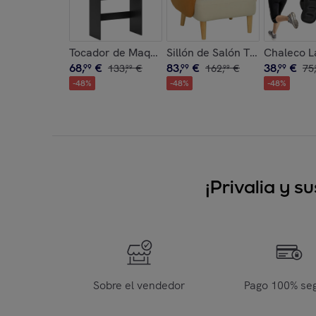
Tocador de Maquillaje con Espejo, Tocador con 
Sillón de Salón Tapizado en
Chaleco L
68
,
€
83
,
€
38
,
€
99
133
,
€
99
162
,
€
99
75
,
99
99
-
48
%
-
48
%
-
48
%
¡Privalia y 
Sobre el vendedor
Pago 100% se