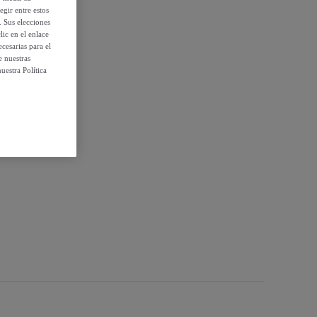
egir entre estos
. Sus elecciones
ic en el enlace
cesarias para el
e nuestras
uestra Política