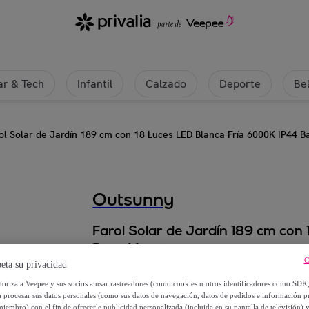
r & Tech
Infantil
Calzado
Deporte
Be
ol Solar de Jardín 189 cm con 18 Luces LED Blanca Fría 6000K IP44 
Outsunny
Farol Solar de Jardín 189 cm con
Base Maceta
C
eta su privacidad
87
,
€
90
utoriza a Veepee y sus socios a usar rastreadores (como cookies u otros identificadores como SDK
a procesar sus datos personales (como sus datos de navegación, datos de pedidos e información 
miembro) con el fin de ofrecerle publicidad personalizada (incluida en su pantalla de televisión) 