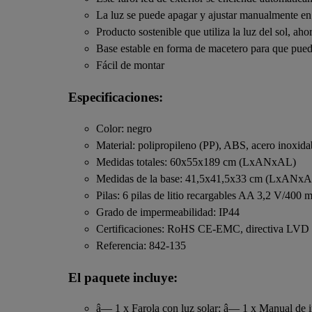
La luz se puede apagar y ajustar manualmente en
Producto sostenible que utiliza la luz del sol, ah
Base estable en forma de macetero para que pueda
Fácil de montar
Especificaciones:
Color: negro
Material: polipropileno (PP), ABS, acero inoxida
Medidas totales: 60x55x189 cm (LxANxAL)
Medidas de la base: 41,5x41,5x33 cm (LxANx
Pilas: 6 pilas de litio recargables AA 3,2 V/400
Grado de impermeabilidad: IP44
Certificaciones: RoHS CE-EMC, directiva LVD
Referencia: 842-135
El paquete incluye:
â— 1 x Farola con luz solar; â— 1 x Manual de i