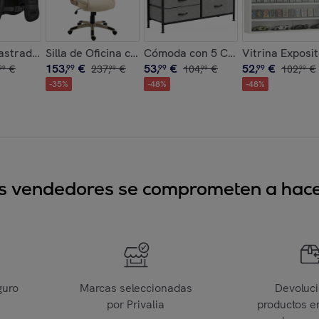
2 Cajones, 3 Compartimentos Abiertos, Mesa de Maquillaje pa
 Terciopelo Butaca para Dormitorio con Reposabrazos y Patas
astrado 5kg, Chaleco Peso Entrenamiento Transpirable, con 2 
Silla de Oficina con Masaje Vibratorio de 4 Puntos y 
Cómoda con 5 Cajones de Tela, Có
Vitrina Exposi
153
,
€
53
,
€
52
,
€
€
99
237
,
€
99
104
,
€
99
102
,
€
99
99
99
99
-
35
%
-
48
%
-
48
%
sus vendedores se comprometen a hacer
guro
Marcas seleccionadas
Devoluc
por Privalia
productos e