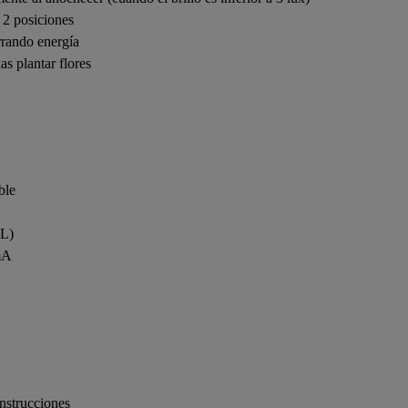
 2 posiciones
orrando energía
s plantar flores
ble
AL)
 mA
nstrucciones