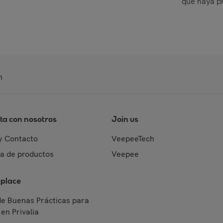
que haya p
n
ta con nosotros
Join us
y Contacto
VeepeeTech
da de productos
Veepee
place
de Buenas Prácticas para
en Privalia