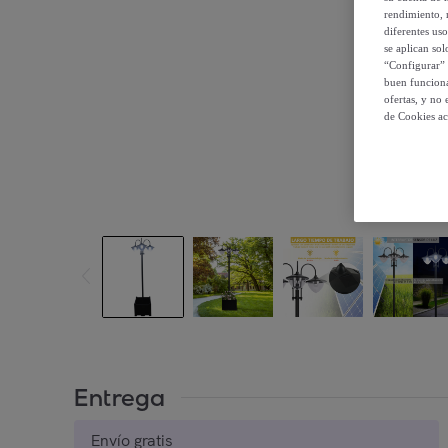
rendimiento, r
diferentes us
se aplican so
“Configurar” 
buen funciona
ofertas, y no
de Cookies ac
Entrega
Envío gratis