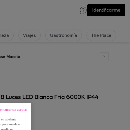
Identificarme
lleza
Viajes
Gastronomía
The Place
Base Maceta
 18 Luces LED Blanca Fría 6000K IP44
ontinuar sin aceptar
, en adelante
proporcionada en
y medir su