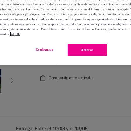
188
,
€
99
ealizar ciertos análisis sobre la actividad de ventas y con fines de lucha contra el fraude. Puede el
os haciendo clic en "Configurar" o rechazar todo haciendo clic en el botón "Continuar sin aceptar"
-
53
%
lo a este navegador y/o dispositivo. Puede cambiar sus opciones en cualquier momento haciendo cl
accesible a través del enlace "Política de Privacidad". Algunas Cookies depositadas también son ne
miento de nuestro servicio, como las que miden el tráfico o permiten la presentación adaptada d
 están sujetas a consentimiento. Para obtener más información sobre las Cookies, puede consultar n
Modelo:
60x55x189 cm
cesible
AQUÍ.
1
Añadir a la cesta
Configurar
Aceptar
Vendido por
Aosom
Compartir este artículo
Entrega: Entre el
10/08
y el
13/08