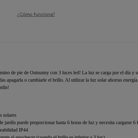
¿Cómo funciona?
amino de pie de Outsunny con 3 luces led! La luz se carga por el día y
apagarla o cambiarle el brillo. Al utilizar la luz solar ahorras energía,
rdín!
s solares
e jardín puede proporcionar hasta 6 horas de luz y necesita cargarse 6 
meabilidad IP44
ente al anochecer (cuando el brillo es inferior a 3 lux)