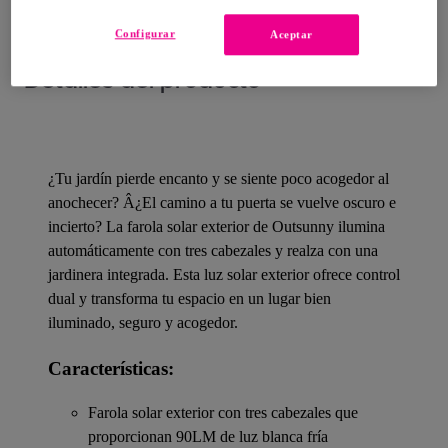
Configurar
Aceptar
Detalles del producto
¿Tu jardín pierde encanto y se siente poco acogedor al
anochecer? Â¿El camino a tu puerta se vuelve oscuro e
incierto? La farola solar exterior de Outsunny ilumina
automáticamente con tres cabezales y realza con una
jardinera integrada. Esta luz solar exterior ofrece control
dual y transforma tu espacio en un lugar bien
iluminado, seguro y acogedor.
Características:
Farola solar exterior con tres cabezales que
proporcionan 90LM de luz blanca fría