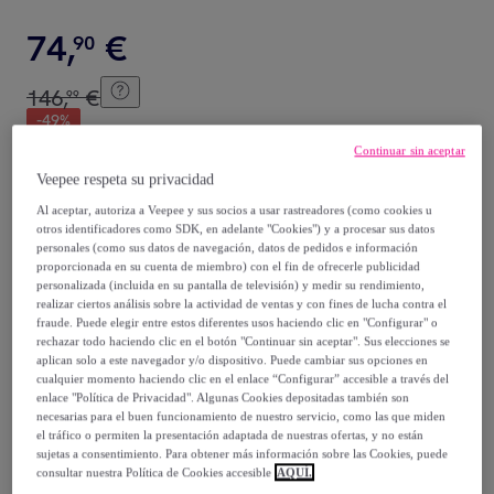
74
,
€
90
146
,
€
99
-
49
%
Continuar sin aceptar
Vendido por
Aosom
Veepee respeta su privacidad
Al aceptar, autoriza a Veepee y sus socios a usar rastreadores (como cookies u
otros identificadores como SDK, en adelante "Cookies") y a procesar sus datos
personales (como sus datos de navegación, datos de pedidos e información
proporcionada en su cuenta de miembro) con el fin de ofrecerle publicidad
Entrega
personalizada (incluida en su pantalla de televisión) y medir su rendimiento,
realizar ciertos análisis sobre la actividad de ventas y con fines de lucha contra el
fraude. Puede elegir entre estos diferentes usos haciendo clic en "Configurar" o
Envío gratis
rechazar todo haciendo clic en el botón "Continuar sin aceptar". Sus elecciones se
aplican solo a este navegador y/o dispositivo. Puede cambiar sus opciones en
cualquier momento haciendo clic en el enlace “Configurar” accesible a través del
Entrega: Entre el
09/08
y el
12/08
enlace "Política de Privacidad". Algunas Cookies depositadas también son
necesarias para el buen funcionamiento de nuestro servicio, como las que miden
el tráfico o permiten la presentación adaptada de nuestras ofertas, y no están
¿Cómo funciona?
sujetas a consentimiento. Para obtener más información sobre las Cookies, puede
consultar nuestra Política de Cookies accesible
AQUÍ.