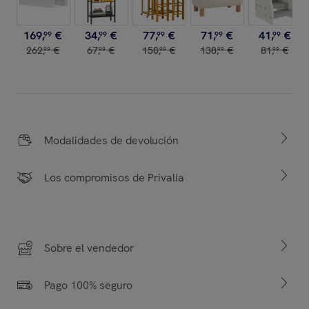
169
,
€
34
,
€
77
,
€
71
,
€
41
,
€
99
99
99
99
99
262
,
€
67
,
€
150
,
€
138
,
€
81
,
€
99
99
99
99
99
Modalidades de devolución
Los compromisos de Privalia
Sobre el vendedor
Pago 100% seguro