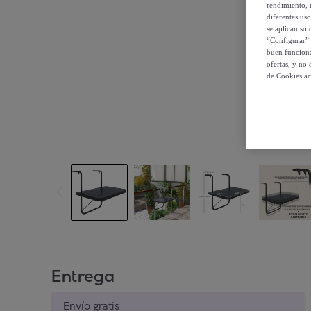
rendimiento, r
diferentes us
se aplican so
“Configurar” 
buen funciona
ofertas, y no
de Cookies ac
Entrega
Envío gratis