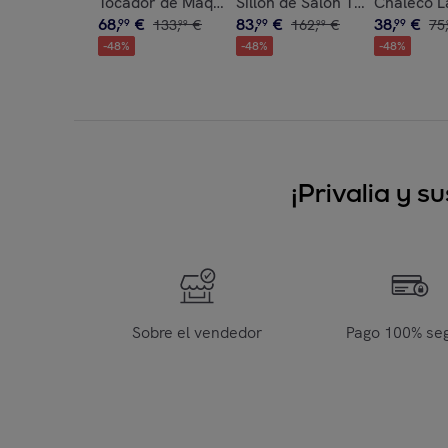
Tocador de Maquillaje con Espejo, Tocador con 
Sillón de Salón Tapizado en
Chaleco L
68
,
€
83
,
€
38
,
€
99
133
,
€
99
162
,
€
99
75
,
99
99
-
48
%
-
48
%
-
48
%
¡Privalia y 
Sobre el vendedor
Pago 100% se