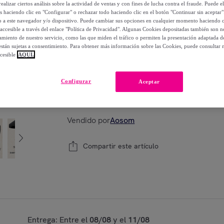
ealizar ciertos análisis sobre la actividad de ventas y con fines de lucha contra el fraude. Puede el
os haciendo clic en "Configurar" o rechazar todo haciendo clic en el botón "Continuar sin aceptar"
98
,
€
99
lo a este navegador y/o dispositivo. Puede cambiar sus opciones en cualquier momento haciendo cl
-
48
%
accesible a través del enlace "Política de Privacidad". Algunas Cookies depositadas también son ne
miento de nuestro servicio, como las que miden el tráfico o permiten la presentación adaptada d
 están sujetas a consentimiento. Para obtener más información sobre las Cookies, puede consultar n
cesible
AQUÍ.
Modelo:
60x40x64 cm
Configurar
Aceptar
1
Añadir a la cesta
Vendido por
Aosom
Compartir este artículo
Entrega: Entre el
08/08
y el
11/08