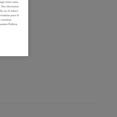
egir entre estos
. Sus elecciones
ic en el enlace
cesarias para el
e nuestras
uestra Política