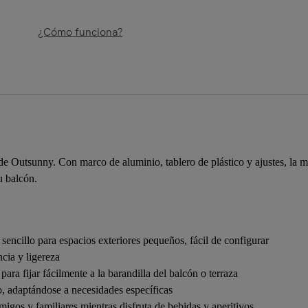
¿Cómo funciona?
 de Outsunny. Con marco de aluminio, tablero de plástico y ajustes, la m
u balcón.
sencillo para espacios exteriores pequeños, fácil de configurar
cia y ligereza
para fijar fácilmente a la barandilla del balcón o terraza
rio, adaptándose a necesidades específicas
amigos y familiares mientras disfruta de bebidas y aperitivos