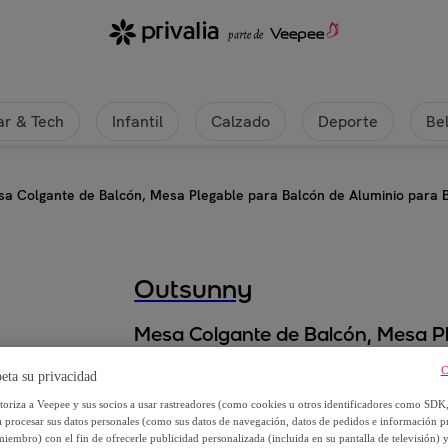
r & Tech
Infantil
Calzado
Deporte
Be
a Colgante de Balcón, Mesa Plegable para Balcón de Aluminio para Ba
Outsunny
Mesa Colgante de Balcón, Mesa Pl
Barandilla, con Altura Ajustable 
C
eta su privacidad
25 kg, para Jardín, 60x40x55-64
utoriza a Veepee y sus socios a usar rastreadores (como cookies u otros identificadores como SDK
a procesar sus datos personales (como sus datos de navegación, datos de pedidos e información 
50
,
€
99
miembro) con el fin de ofrecerle publicidad personalizada (incluida en su pantalla de televisión) 