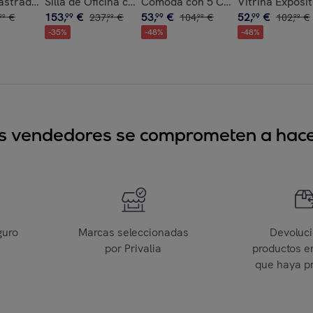
2 Cajones, 3 Compartimentos Abiertos, Mesa de Maquillaje pa
 Terciopelo Butaca para Dormitorio con Reposabrazos y Patas
astrado 5kg, Chaleco Peso Entrenamiento Transpirable, con 2 
Silla de Oficina con Masaje Vibratorio de 4 Puntos y 
Cómoda con 5 Cajones de Tela, Có
Vitrina Exposi
153
,
€
53
,
€
52
,
€
€
99
237
,
€
99
104
,
€
99
102
,
€
99
99
99
99
-
35
%
-
48
%
-
48
%
sus vendedores se comprometen a hacer
guro
Marcas seleccionadas
Devoluc
por Privalia
productos e
que haya p