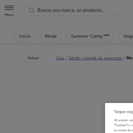
Menu
Inicio
Moda
Hoga
new
Summer Camp
Volver
Ocio
/
Jardin y tienda de mascotas
/
Mes
Veepee resp
Al aceptar, a
"Cookies") y 
su cuenta de 