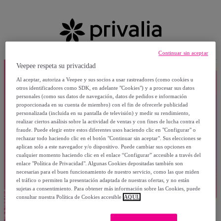
Continuar sin aceptar
Veepee respeta su privacidad
Al aceptar, autoriza a Veepee y sus socios a usar rastreadores (como cookies u
otros identificadores como SDK, en adelante "Cookies") y a procesar sus datos
personales (como sus datos de navegación, datos de pedidos e información
proporcionada en su cuenta de miembro) con el fin de ofrecerle publicidad
personalizada (incluida en su pantalla de televisión) y medir su rendimiento,
realizar ciertos análisis sobre la actividad de ventas y con fines de lucha contra el
fraude. Puede elegir entre estos diferentes usos haciendo clic en "Configurar" o
rechazar todo haciendo clic en el botón "Continuar sin aceptar". Sus elecciones se
aplican solo a este navegador y/o dispositivo. Puede cambiar sus opciones en
cualquier momento haciendo clic en el enlace “Configurar” accesible a través del
enlace "Política de Privacidad". Algunas Cookies depositadas también son
necesarias para el buen funcionamiento de nuestro servicio, como las que miden
el tráfico o permiten la presentación adaptada de nuestras ofertas, y no están
sujetas a consentimiento. Para obtener más información sobre las Cookies, puede
consultar nuestra Política de Cookies accesible
AQUÍ.