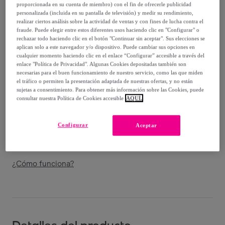
15
,
€
00
proporcionada en su cuenta de miembro) con el fin de ofrecerle publicidad
personalizada (incluida en su pantalla de televisión) y medir su rendimiento,
-
30
%
realizar ciertos análisis sobre la actividad de ventas y con fines de lucha contra el
fraude. Puede elegir entre estos diferentes usos haciendo clic en "Configurar" o
Vendido por
T.A TOY
rechazar todo haciendo clic en el botón "Continuar sin aceptar". Sus elecciones se
aplican solo a este navegador y/o dispositivo. Puede cambiar sus opciones en
cualquier momento haciendo clic en el enlace “Configurar” accesible a través del
enlace "Política de Privacidad". Algunas Cookies depositadas también son
necesarias para el buen funcionamiento de nuestro servicio, como las que miden
el tráfico o permiten la presentación adaptada de nuestras ofertas, y no están
Entrega
sujetas a consentimiento. Para obtener más información sobre las Cookies, puede
consultar nuestra Política de Cookies accesible
AQUÍ.
Envío gratis
Configurar
Aceptar
Entrega: Entre el
23/08
y el
26/08
¿Cómo funciona?