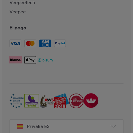
VeepeeTech
Veepee
El pago
Privalia ES