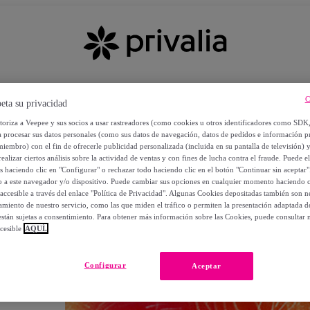
C
eta su privacidad
utoriza a Veepee y sus socios a usar rastreadores (como cookies u otros identificadores como SDK
a procesar sus datos personales (como sus datos de navegación, datos de pedidos e información 
miembro) con el fin de ofrecerle publicidad personalizada (incluida en su pantalla de televisión) 
ealizar ciertos análisis sobre la actividad de ventas y con fines de lucha contra el fraude. Puede el
os haciendo clic en "Configurar" o rechazar todo haciendo clic en el botón "Continuar sin aceptar"
lo a este navegador y/o dispositivo. Puede cambiar sus opciones en cualquier momento haciendo cl
accesible a través del enlace "Política de Privacidad". Algunas Cookies depositadas también son ne
miento de nuestro servicio, como las que miden el tráfico o permiten la presentación adaptada d
 están sujetas a consentimiento. Para obtener más información sobre las Cookies, puede consultar n
cesible
AQUÍ.
OS
Configurar
Aceptar
 POR