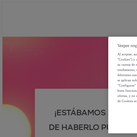
Veepee resp
Al aceptar, a
"Cookies") y 
su cuenta de 
rendimiento, r
diferentes us
se aplican so
“Configurar” 
buen funciona
ofertas, y no
de Cookies ac
¡ESTÁBAMOS SEGUR
DE HABERLO PUESTO