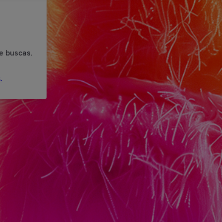
e buscas.
.