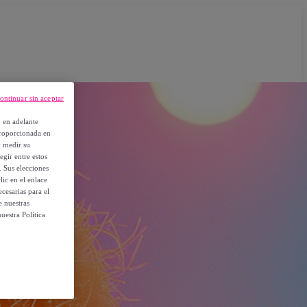
ontinuar sin aceptar
, en adelante
proporcionada en
y medir su
egir entre estos
. Sus elecciones
ic en el enlace
cesarias para el
e nuestras
uestra Política