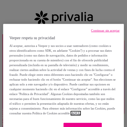
Continuar sin aceptar
Veepee respeta su privacidad
Al aceptar, autoriza a Veepee y sus socios a usar rastreadores (como cookies u
otros identificadores como SDK, en adelante "Cookies") y a procesar sus datos
personales (como sus datos de navegación, datos de pedidos e información
proporcionada en su cuenta de miembro) con el fin de ofrecerle publicidad
personalizada (incluida en su pantalla de televisión) y medir su rendimiento,
realizar ciertos análisis sobre la actividad de ventas y con fines de lucha contra el
fraude. Puede elegir entre estos diferentes usos haciendo clic en "Configurar" o
rechazar todo haciendo clic en el botón "Continuar sin aceptar". Sus elecciones se
aplican solo a este navegador y/o dispositivo. Puede cambiar sus opciones en
cualquier momento haciendo clic en el enlace “Configurar” accesible a través del
enlace "Política de Privacidad". Algunas Cookies depositadas también son
necesarias para el buen funcionamiento de nuestro servicio, como las que miden
el tráfico o permiten la presentación adaptada de nuestras ofertas, y no están
sujetas a consentimiento. Para obtener más información sobre las Cookies, puede
consultar nuestra Política de Cookies accesible
AQUÍ.