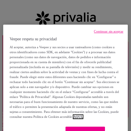
Continuar sin aceptar
Veepee respeta su privacidad
Al aceptar, autoriza a Veepee y sus socios a usar rastreadores (como cookies u
otros identificadores como SDK, en adelante "Cookies") y a procesar sus datos
personales (como sus datos de navegación, datos de pedidos e información
proporcionada en su cuenta de miembro) con el fin de ofrecerle publicidad
personalizada (incluida en su pantalla de televisión) y medir su rendimiento,
realizar ciertos análisis sobre la actividad de ventas y con fines de lucha contra el
fraude. Puede elegir entre estos diferentes usos haciendo clic en "Configurar" o
rechazar todo haciendo clic en el botón "Continuar sin aceptar". Sus elecciones se
aplican solo a este navegador y/o dispositivo. Puede cambiar sus opciones en
cualquier momento haciendo clic en el enlace “Configurar” accesible a través del
enlace "Política de Privacidad". Algunas Cookies depositadas también son
necesarias para el buen funcionamiento de nuestro servicio, como las que miden
el tráfico o permiten la presentación adaptada de nuestras ofertas, y no están
sujetas a consentimiento. Para obtener más información sobre las Cookies, puede
consultar nuestra Política de Cookies accesible
AQUÍ.