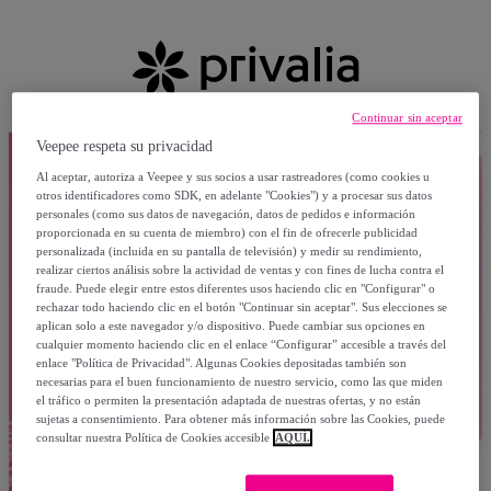
Continuar sin aceptar
Veepee respeta su privacidad
Al aceptar, autoriza a Veepee y sus socios a usar rastreadores (como cookies u
otros identificadores como SDK, en adelante "Cookies") y a procesar sus datos
personales (como sus datos de navegación, datos de pedidos e información
proporcionada en su cuenta de miembro) con el fin de ofrecerle publicidad
personalizada (incluida en su pantalla de televisión) y medir su rendimiento,
realizar ciertos análisis sobre la actividad de ventas y con fines de lucha contra el
fraude. Puede elegir entre estos diferentes usos haciendo clic en "Configurar" o
rechazar todo haciendo clic en el botón "Continuar sin aceptar". Sus elecciones se
aplican solo a este navegador y/o dispositivo. Puede cambiar sus opciones en
cualquier momento haciendo clic en el enlace “Configurar” accesible a través del
enlace "Política de Privacidad". Algunas Cookies depositadas también son
necesarias para el buen funcionamiento de nuestro servicio, como las que miden
el tráfico o permiten la presentación adaptada de nuestras ofertas, y no están
sujetas a consentimiento. Para obtener más información sobre las Cookies, puede
consultar nuestra Política de Cookies accesible
AQUÍ.