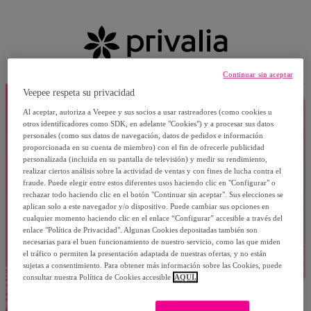
Continuar sin aceptar
Veepee respeta su privacidad
Al aceptar, autoriza a Veepee y sus socios a usar rastreadores (como cookies u
otros identificadores como SDK, en adelante "Cookies") y a procesar sus datos
personales (como sus datos de navegación, datos de pedidos e información
proporcionada en su cuenta de miembro) con el fin de ofrecerle publicidad
personalizada (incluida en su pantalla de televisión) y medir su rendimiento,
realizar ciertos análisis sobre la actividad de ventas y con fines de lucha contra el
fraude. Puede elegir entre estos diferentes usos haciendo clic en "Configurar" o
rechazar todo haciendo clic en el botón "Continuar sin aceptar". Sus elecciones se
aplican solo a este navegador y/o dispositivo. Puede cambiar sus opciones en
cualquier momento haciendo clic en el enlace “Configurar” accesible a través del
enlace "Política de Privacidad". Algunas Cookies depositadas también son
necesarias para el buen funcionamiento de nuestro servicio, como las que miden
el tráfico o permiten la presentación adaptada de nuestras ofertas, y no están
sujetas a consentimiento. Para obtener más información sobre las Cookies, puede
consultar nuestra Política de Cookies accesible
AQUÍ.