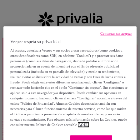
Continuar sin aceptar
Veepee respeta su privacidad
Al aceptar, autoriza a Veepee y sus socios a usar rastreadores (como cookies u
otros identificadores como SDK, en adelante "Cookies") y a procesar sus datos
personales (como sus datos de navegación, datos de pedidos e información
proporcionada en su cuenta de miembro) con el fin de ofrecerle publicidad
personalizada (incluida en su pantalla de televisión) y medir su rendimiento,
realizar ciertos análisis sobre la actividad de ventas y con fines de lucha contra el
fraude. Puede elegir entre estos diferentes usos haciendo clic en "Configurar" o
rechazar todo haciendo clic en el botón "Continuar sin aceptar". Sus elecciones se
aplican solo a este navegador y/o dispositivo. Puede cambiar sus opciones en
cualquier momento haciendo clic en el enlace “Configurar” accesible a través del
enlace "Política de Privacidad". Algunas Cookies depositadas también son
necesarias para el buen funcionamiento de nuestro servicio, como las que miden
el tráfico o permiten la presentación adaptada de nuestras ofertas, y no están
sujetas a consentimiento. Para obtener más información sobre las Cookies, puede
consultar nuestra Política de Cookies accesible
AQUÍ.