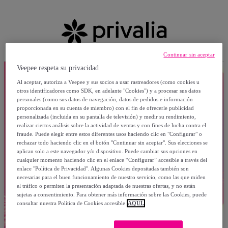
Continuar sin aceptar
Veepee respeta su privacidad
Al aceptar, autoriza a Veepee y sus socios a usar rastreadores (como cookies u
otros identificadores como SDK, en adelante "Cookies") y a procesar sus datos
personales (como sus datos de navegación, datos de pedidos e información
proporcionada en su cuenta de miembro) con el fin de ofrecerle publicidad
personalizada (incluida en su pantalla de televisión) y medir su rendimiento,
realizar ciertos análisis sobre la actividad de ventas y con fines de lucha contra el
fraude. Puede elegir entre estos diferentes usos haciendo clic en "Configurar" o
rechazar todo haciendo clic en el botón "Continuar sin aceptar". Sus elecciones se
aplican solo a este navegador y/o dispositivo. Puede cambiar sus opciones en
cualquier momento haciendo clic en el enlace “Configurar” accesible a través del
enlace "Política de Privacidad". Algunas Cookies depositadas también son
necesarias para el buen funcionamiento de nuestro servicio, como las que miden
el tráfico o permiten la presentación adaptada de nuestras ofertas, y no están
sujetas a consentimiento. Para obtener más información sobre las Cookies, puede
consultar nuestra Política de Cookies accesible
AQUÍ.