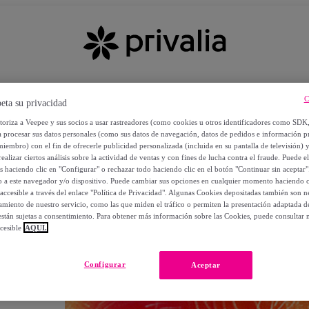
C
eta su privacidad
utoriza a Veepee y sus socios a usar rastreadores (como cookies u otros identificadores como SDK
a procesar sus datos personales (como sus datos de navegación, datos de pedidos e información 
miembro) con el fin de ofrecerle publicidad personalizada (incluida en su pantalla de televisión) 
ealizar ciertos análisis sobre la actividad de ventas y con fines de lucha contra el fraude. Puede el
os haciendo clic en "Configurar" o rechazar todo haciendo clic en el botón "Continuar sin aceptar"
lo a este navegador y/o dispositivo. Puede cambiar sus opciones en cualquier momento haciendo cl
accesible a través del enlace "Política de Privacidad". Algunas Cookies depositadas también son ne
miento de nuestro servicio, como las que miden el tráfico o permiten la presentación adaptada d
 están sujetas a consentimiento. Para obtener más información sobre las Cookies, puede consultar n
cesible
AQUÍ.
OS
Configurar
Aceptar
 POR