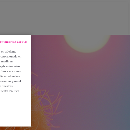
ontinuar sin aceptar
, en adelante
proporcionada en
y medir su
egir entre estos
. Sus elecciones
ic en el enlace
cesarias para el
e nuestras
uestra Política