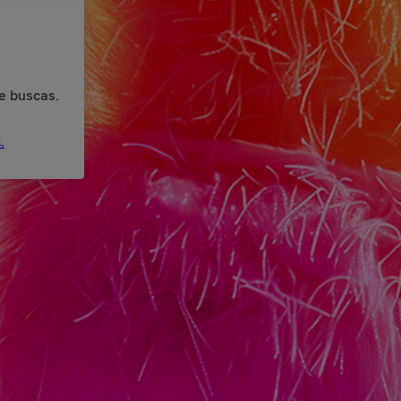
e buscas.
.