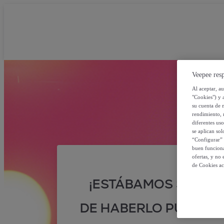
Veepee resp
Al aceptar, a
"Cookies") y 
su cuenta de 
rendimiento, r
diferentes us
se aplican so
“Configurar” 
buen funciona
ofertas, y no
de Cookies ac
¡ESTÁBAMOS SEGUR
DE HABERLO PUESTO