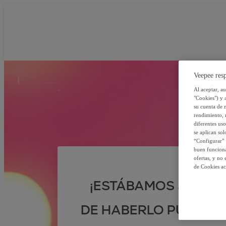
Veepee resp
Al aceptar, a
"Cookies") y 
su cuenta de 
rendimiento, r
diferentes us
se aplican so
“Configurar” 
buen funciona
ofertas, y no
de Cookies ac
¡ESTÁBAMOS SEGUR
DE HABERLO PUESTO