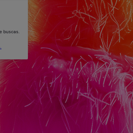
e buscas.
.