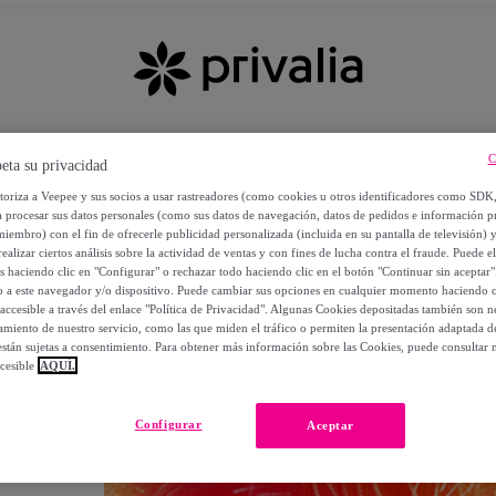
C
eta su privacidad
utoriza a Veepee y sus socios a usar rastreadores (como cookies u otros identificadores como SDK
a procesar sus datos personales (como sus datos de navegación, datos de pedidos e información 
miembro) con el fin de ofrecerle publicidad personalizada (incluida en su pantalla de televisión) 
ealizar ciertos análisis sobre la actividad de ventas y con fines de lucha contra el fraude. Puede el
os haciendo clic en "Configurar" o rechazar todo haciendo clic en el botón "Continuar sin aceptar"
lo a este navegador y/o dispositivo. Puede cambiar sus opciones en cualquier momento haciendo cl
accesible a través del enlace "Política de Privacidad". Algunas Cookies depositadas también son ne
miento de nuestro servicio, como las que miden el tráfico o permiten la presentación adaptada d
 están sujetas a consentimiento. Para obtener más información sobre las Cookies, puede consultar n
cesible
AQUÍ.
OS
Configurar
Aceptar
 POR