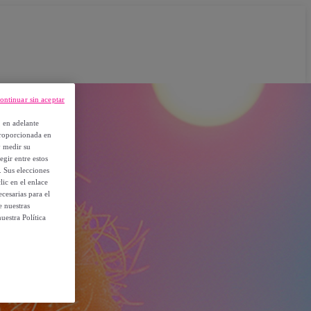
ontinuar sin aceptar
, en adelante
proporcionada en
y medir su
egir entre estos
. Sus elecciones
ic en el enlace
cesarias para el
e nuestras
uestra Política