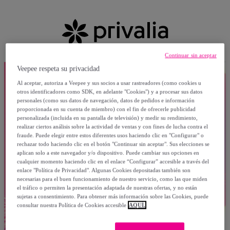
Continuar sin aceptar
Veepee respeta su privacidad
Al aceptar, autoriza a Veepee y sus socios a usar rastreadores (como cookies u
otros identificadores como SDK, en adelante "Cookies") y a procesar sus datos
personales (como sus datos de navegación, datos de pedidos e información
proporcionada en su cuenta de miembro) con el fin de ofrecerle publicidad
personalizada (incluida en su pantalla de televisión) y medir su rendimiento,
realizar ciertos análisis sobre la actividad de ventas y con fines de lucha contra el
fraude. Puede elegir entre estos diferentes usos haciendo clic en "Configurar" o
rechazar todo haciendo clic en el botón "Continuar sin aceptar". Sus elecciones se
aplican solo a este navegador y/o dispositivo. Puede cambiar sus opciones en
cualquier momento haciendo clic en el enlace “Configurar” accesible a través del
enlace "Política de Privacidad". Algunas Cookies depositadas también son
necesarias para el buen funcionamiento de nuestro servicio, como las que miden
el tráfico o permiten la presentación adaptada de nuestras ofertas, y no están
sujetas a consentimiento. Para obtener más información sobre las Cookies, puede
consultar nuestra Política de Cookies accesible
AQUÍ.