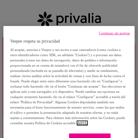
Continuar sin aceptar
Veepee respeta su privacidad
Al aceptar, autoriza a Veepee y sus socios a usar rastreadores (como cookies u
otros identificadores como SDK, en adelante "Cookies") y a procesar sus datos
personales (como sus datos de navegación, datos de pedidos e información
proporcionada en su cuenta de miembro) con el fin de ofrecerle publicidad
personalizada (incluida en su pantalla de televisión) y medir su rendimiento,
realizar ciertos análisis sobre la actividad de ventas y con fines de lucha contra el
fraude. Puede elegir entre estos diferentes usos haciendo clic en "Configurar" o
rechazar todo haciendo clic en el botón "Continuar sin aceptar". Sus elecciones se
aplican solo a este navegador y/o dispositivo. Puede cambiar sus opciones en
cualquier momento haciendo clic en el enlace “Configurar” accesible a través del
enlace "Política de Privacidad". Algunas Cookies depositadas también son
necesarias para el buen funcionamiento de nuestro servicio, como las que miden
el tráfico o permiten la presentación adaptada de nuestras ofertas, y no están
sujetas a consentimiento. Para obtener más información sobre las Cookies, puede
consultar nuestra Política de Cookies accesible
AQUÍ.