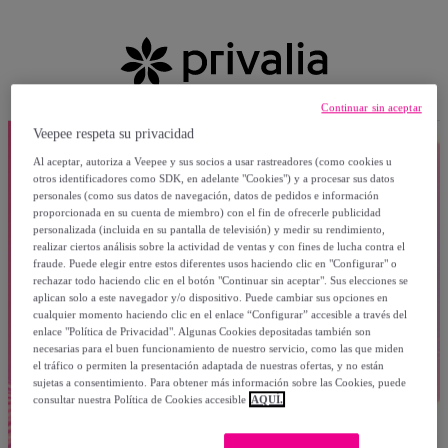
Continuar sin aceptar
Veepee respeta su privacidad
Al aceptar, autoriza a Veepee y sus socios a usar rastreadores (como cookies u
otros identificadores como SDK, en adelante "Cookies") y a procesar sus datos
personales (como sus datos de navegación, datos de pedidos e información
proporcionada en su cuenta de miembro) con el fin de ofrecerle publicidad
personalizada (incluida en su pantalla de televisión) y medir su rendimiento,
realizar ciertos análisis sobre la actividad de ventas y con fines de lucha contra el
fraude. Puede elegir entre estos diferentes usos haciendo clic en "Configurar" o
rechazar todo haciendo clic en el botón "Continuar sin aceptar". Sus elecciones se
aplican solo a este navegador y/o dispositivo. Puede cambiar sus opciones en
cualquier momento haciendo clic en el enlace “Configurar” accesible a través del
enlace "Política de Privacidad". Algunas Cookies depositadas también son
necesarias para el buen funcionamiento de nuestro servicio, como las que miden
el tráfico o permiten la presentación adaptada de nuestras ofertas, y no están
sujetas a consentimiento. Para obtener más información sobre las Cookies, puede
consultar nuestra Política de Cookies accesible
AQUÍ.