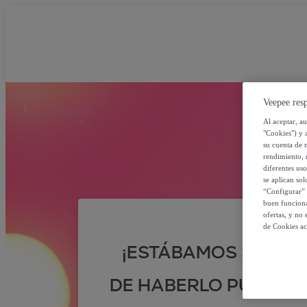
Veepee resp
Al aceptar, a
"Cookies") y 
su cuenta de 
rendimiento, r
diferentes us
se aplican so
“Configurar” 
buen funciona
ofertas, y no
de Cookies ac
¡ESTÁBAMOS SEGUR
DE HABERLO PUESTO