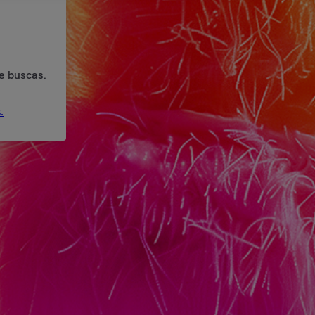
e buscas.
.