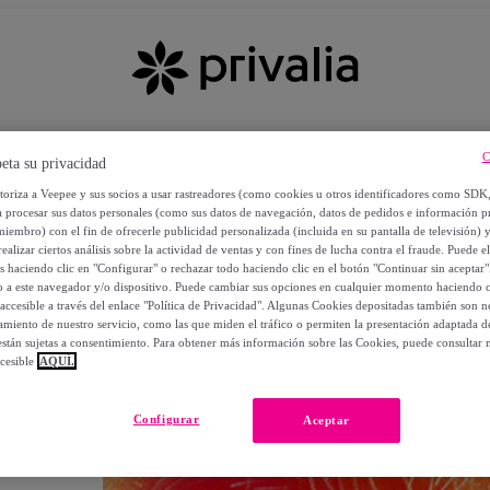
C
eta su privacidad
utoriza a Veepee y sus socios a usar rastreadores (como cookies u otros identificadores como SDK
a procesar sus datos personales (como sus datos de navegación, datos de pedidos e información 
miembro) con el fin de ofrecerle publicidad personalizada (incluida en su pantalla de televisión) 
ealizar ciertos análisis sobre la actividad de ventas y con fines de lucha contra el fraude. Puede el
os haciendo clic en "Configurar" o rechazar todo haciendo clic en el botón "Continuar sin aceptar"
lo a este navegador y/o dispositivo. Puede cambiar sus opciones en cualquier momento haciendo cl
accesible a través del enlace "Política de Privacidad". Algunas Cookies depositadas también son ne
miento de nuestro servicio, como las que miden el tráfico o permiten la presentación adaptada d
 están sujetas a consentimiento. Para obtener más información sobre las Cookies, puede consultar n
cesible
AQUÍ.
OS
Configurar
Aceptar
 POR