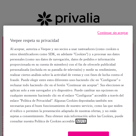
Continuar sin aceptar
Veepee respeta su privacidad
Al aceptar, autoriza a Veepee y sus socios a usar rastreadores (como cookies u
otros identificadores como SDK, en adelante "Cookies") y a procesar sus datos
personales (como sus datos de navegación, datos de pedidos e información
proporcionada en su cuenta de miembro) con el fin de ofrecerle publicidad
personalizada (incluida en su pantalla de televisión) y medir su rendimiento,
realizar ciertos análisis sobre la actividad de ventas y con fines de lucha contra el
fraude. Puede elegir entre estos diferentes usos haciendo clic en "Configurar" o
rechazar todo haciendo clic en el botón "Continuar sin aceptar". Sus elecciones se
aplican solo a este navegador y/o dispositivo. Puede cambiar sus opciones en
cualquier momento haciendo clic en el enlace “Configurar” accesible a través del
enlace "Política de Privacidad". Algunas Cookies depositadas también son
necesarias para el buen funcionamiento de nuestro servicio, como las que miden
el tráfico o permiten la presentación adaptada de nuestras ofertas, y no están
sujetas a consentimiento. Para obtener más información sobre las Cookies, puede
consultar nuestra Política de Cookies accesible
AQUÍ.