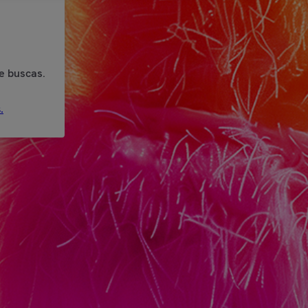
e buscas.
.