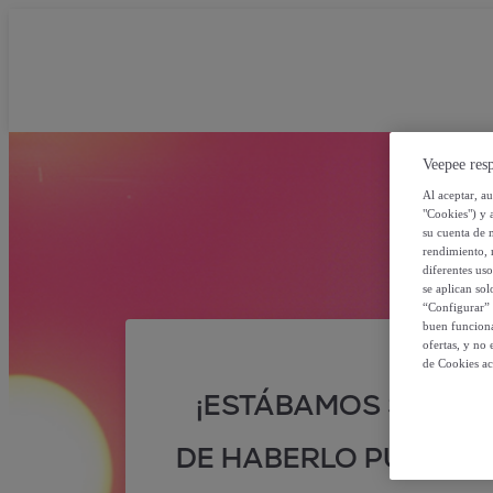
Veepee resp
Al aceptar, a
"Cookies") y 
su cuenta de 
rendimiento, r
diferentes us
se aplican so
“Configurar” 
buen funciona
ofertas, y no
de Cookies ac
¡ESTÁBAMOS SEGUR
DE HABERLO PUESTO