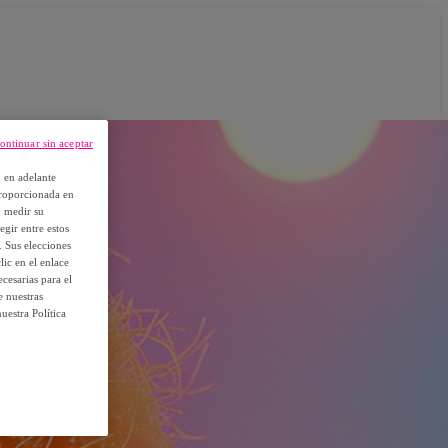
ontinuar sin aceptar
, en adelante
proporcionada en
y medir su
egir entre estos
. Sus elecciones
ic en el enlace
cesarias para el
e nuestras
uestra Política