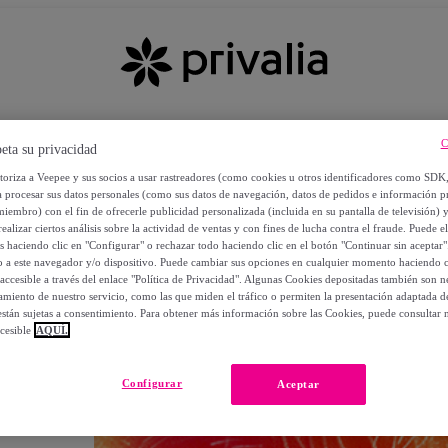
C
eta su privacidad
utoriza a Veepee y sus socios a usar rastreadores (como cookies u otros identificadores como SDK
a procesar sus datos personales (como sus datos de navegación, datos de pedidos e información 
miembro) con el fin de ofrecerle publicidad personalizada (incluida en su pantalla de televisión) 
ealizar ciertos análisis sobre la actividad de ventas y con fines de lucha contra el fraude. Puede el
os haciendo clic en "Configurar" o rechazar todo haciendo clic en el botón "Continuar sin aceptar"
lo a este navegador y/o dispositivo. Puede cambiar sus opciones en cualquier momento haciendo cl
accesible a través del enlace "Política de Privacidad". Algunas Cookies depositadas también son ne
miento de nuestro servicio, como las que miden el tráfico o permiten la presentación adaptada d
 están sujetas a consentimiento. Para obtener más información sobre las Cookies, puede consultar n
cesible
AQUÍ.
OS
Configurar
Aceptar
 POR