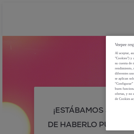
Veepee resp
Al aceptar, a
"Cookies") y 
su cuenta de 
rendimiento, r
diferentes us
se aplican so
“Configurar” 
buen funciona
ofertas, y no
de Cookies ac
¡ESTÁBAMOS SEGUR
DE HABERLO PUESTO