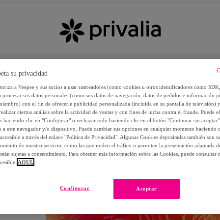
C
eta su privacidad
utoriza a Veepee y sus socios a usar rastreadores (como cookies u otros identificadores como SDK
a procesar sus datos personales (como sus datos de navegación, datos de pedidos e información 
miembro) con el fin de ofrecerle publicidad personalizada (incluida en su pantalla de televisión) 
ealizar ciertos análisis sobre la actividad de ventas y con fines de lucha contra el fraude. Puede el
os haciendo clic en "Configurar" o rechazar todo haciendo clic en el botón "Continuar sin aceptar"
lo a este navegador y/o dispositivo. Puede cambiar sus opciones en cualquier momento haciendo cl
accesible a través del enlace "Política de Privacidad". Algunas Cookies depositadas también son ne
miento de nuestro servicio, como las que miden el tráfico o permiten la presentación adaptada d
 están sujetas a consentimiento. Para obtener más información sobre las Cookies, puede consultar n
cesible
AQUÍ.
OS
Configurar
Aceptar
 POR