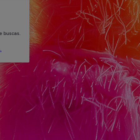
e buscas.
.