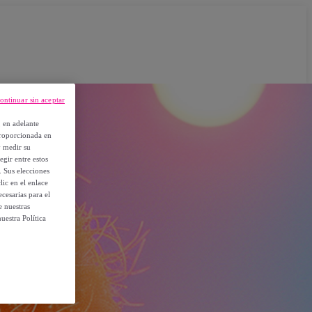
ontinuar sin aceptar
, en adelante
proporcionada en
y medir su
egir entre estos
. Sus elecciones
ic en el enlace
cesarias para el
e nuestras
uestra Política