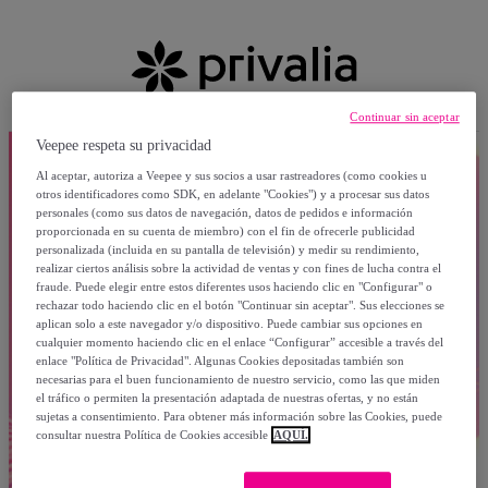
Continuar sin aceptar
Veepee respeta su privacidad
Al aceptar, autoriza a Veepee y sus socios a usar rastreadores (como cookies u
otros identificadores como SDK, en adelante "Cookies") y a procesar sus datos
personales (como sus datos de navegación, datos de pedidos e información
proporcionada en su cuenta de miembro) con el fin de ofrecerle publicidad
personalizada (incluida en su pantalla de televisión) y medir su rendimiento,
realizar ciertos análisis sobre la actividad de ventas y con fines de lucha contra el
fraude. Puede elegir entre estos diferentes usos haciendo clic en "Configurar" o
rechazar todo haciendo clic en el botón "Continuar sin aceptar". Sus elecciones se
aplican solo a este navegador y/o dispositivo. Puede cambiar sus opciones en
cualquier momento haciendo clic en el enlace “Configurar” accesible a través del
enlace "Política de Privacidad". Algunas Cookies depositadas también son
necesarias para el buen funcionamiento de nuestro servicio, como las que miden
el tráfico o permiten la presentación adaptada de nuestras ofertas, y no están
sujetas a consentimiento. Para obtener más información sobre las Cookies, puede
consultar nuestra Política de Cookies accesible
AQUÍ.