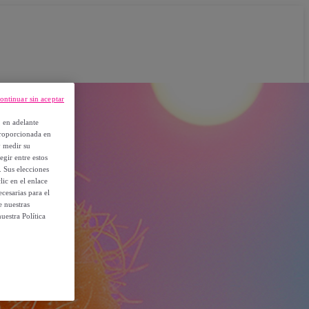
ontinuar sin aceptar
, en adelante
proporcionada en
y medir su
egir entre estos
. Sus elecciones
ic en el enlace
cesarias para el
e nuestras
uestra Política