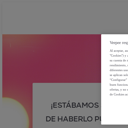
Veepee resp
Al aceptar, a
"Cookies") y 
su cuenta de 
rendimiento, r
diferentes us
se aplican so
“Configurar” 
buen funciona
ofertas, y no
de Cookies ac
¡ESTÁBAMOS SEGUR
DE HABERLO PUESTO