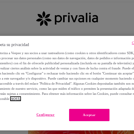
C
eta su privacidad
utoriza a Veepee y sus socios a usar rastreadores (como cookies u otros identificadores como SDK
a procesar sus datos personales (como sus datos de navegación, datos de pedidos e información 
miembro) con el fin de ofrecerle publicidad personalizada (incluida en su pantalla de televisión) 
ealizar ciertos análisis sobre la actividad de ventas y con fines de lucha contra el fraude. Puede el
os haciendo clic en "Configurar" o rechazar todo haciendo clic en el botón "Continuar sin aceptar"
lo a este navegador y/o dispositivo. Puede cambiar sus opciones en cualquier momento haciendo cl
accesible a través del enlace "Política de Privacidad". Algunas Cookies depositadas también son ne
miento de nuestro servicio, como las que miden el tráfico o permiten la presentación adaptada d
 están sujetas a consentimiento. Para obtener más información sobre las Cookies, puede consultar n
cesible
AQUÍ.
OS
Configurar
Aceptar
 POR