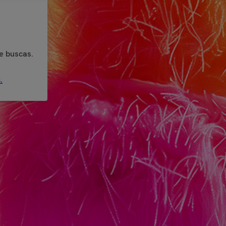
e buscas.
.