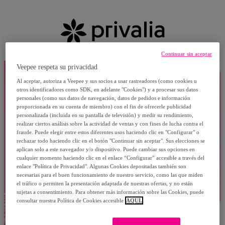
Continuar sin aceptar
Veepee respeta su privacidad
Al aceptar, autoriza a Veepee y sus socios a usar rastreadores (como cookies u
otros identificadores como SDK, en adelante "Cookies") y a procesar sus datos
personales (como sus datos de navegación, datos de pedidos e información
proporcionada en su cuenta de miembro) con el fin de ofrecerle publicidad
personalizada (incluida en su pantalla de televisión) y medir su rendimiento,
realizar ciertos análisis sobre la actividad de ventas y con fines de lucha contra el
fraude. Puede elegir entre estos diferentes usos haciendo clic en "Configurar" o
rechazar todo haciendo clic en el botón "Continuar sin aceptar". Sus elecciones se
aplican solo a este navegador y/o dispositivo. Puede cambiar sus opciones en
cualquier momento haciendo clic en el enlace “Configurar” accesible a través del
enlace "Política de Privacidad". Algunas Cookies depositadas también son
necesarias para el buen funcionamiento de nuestro servicio, como las que miden
el tráfico o permiten la presentación adaptada de nuestras ofertas, y no están
sujetas a consentimiento. Para obtener más información sobre las Cookies, puede
consultar nuestra Política de Cookies accesible
AQUÍ.