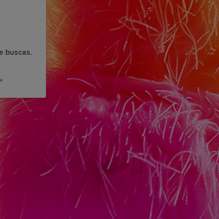
e buscas.
.