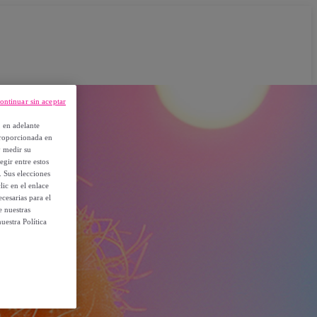
ontinuar sin aceptar
, en adelante
proporcionada en
y medir su
egir entre estos
. Sus elecciones
ic en el enlace
cesarias para el
e nuestras
uestra Política