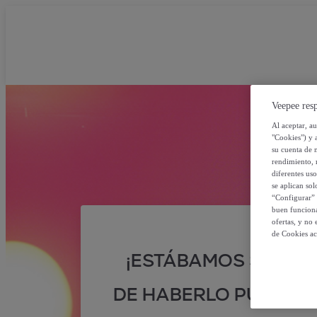
Veepee resp
Al aceptar, a
"Cookies") y 
su cuenta de 
rendimiento, r
diferentes us
se aplican so
“Configurar” 
buen funciona
ofertas, y no
de Cookies ac
¡ESTÁBAMOS SEGUR
DE HABERLO PUESTO