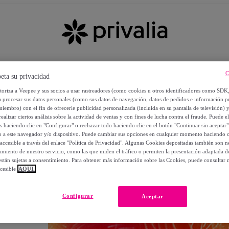
C
eta su privacidad
utoriza a Veepee y sus socios a usar rastreadores (como cookies u otros identificadores como SDK
a procesar sus datos personales (como sus datos de navegación, datos de pedidos e información 
miembro) con el fin de ofrecerle publicidad personalizada (incluida en su pantalla de televisión) 
ealizar ciertos análisis sobre la actividad de ventas y con fines de lucha contra el fraude. Puede el
os haciendo clic en "Configurar" o rechazar todo haciendo clic en el botón "Continuar sin aceptar"
lo a este navegador y/o dispositivo. Puede cambiar sus opciones en cualquier momento haciendo cl
accesible a través del enlace "Política de Privacidad". Algunas Cookies depositadas también son ne
miento de nuestro servicio, como las que miden el tráfico o permiten la presentación adaptada d
 están sujetas a consentimiento. Para obtener más información sobre las Cookies, puede consultar n
cesible
AQUÍ.
OS
Configurar
Aceptar
 POR