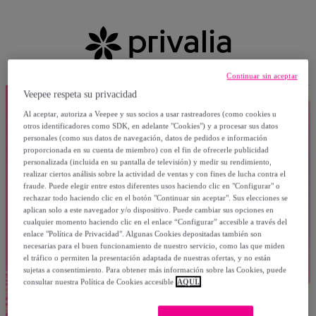
Continuar sin aceptar
Veepee respeta su privacidad
Al aceptar, autoriza a Veepee y sus socios a usar rastreadores (como cookies u
otros identificadores como SDK, en adelante "Cookies") y a procesar sus datos
personales (como sus datos de navegación, datos de pedidos e información
proporcionada en su cuenta de miembro) con el fin de ofrecerle publicidad
personalizada (incluida en su pantalla de televisión) y medir su rendimiento,
realizar ciertos análisis sobre la actividad de ventas y con fines de lucha contra el
fraude. Puede elegir entre estos diferentes usos haciendo clic en "Configurar" o
rechazar todo haciendo clic en el botón "Continuar sin aceptar". Sus elecciones se
aplican solo a este navegador y/o dispositivo. Puede cambiar sus opciones en
cualquier momento haciendo clic en el enlace “Configurar” accesible a través del
enlace "Política de Privacidad". Algunas Cookies depositadas también son
necesarias para el buen funcionamiento de nuestro servicio, como las que miden
el tráfico o permiten la presentación adaptada de nuestras ofertas, y no están
sujetas a consentimiento. Para obtener más información sobre las Cookies, puede
consultar nuestra Política de Cookies accesible
AQUÍ.