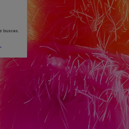
e buscas.
.