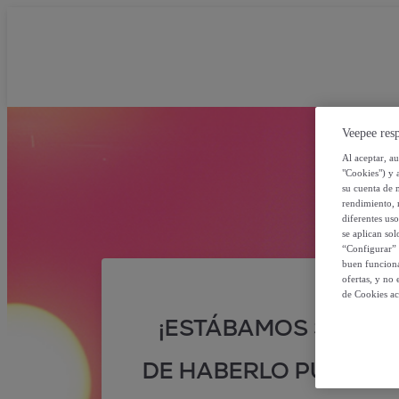
Veepee resp
Al aceptar, a
"Cookies") y 
su cuenta de 
rendimiento, r
diferentes us
se aplican so
“Configurar” 
buen funciona
ofertas, y no
de Cookies ac
¡ESTÁBAMOS SEGUR
DE HABERLO PUESTO