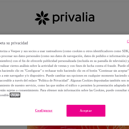
C
eta su privacidad
utoriza a Veepee y sus socios a usar rastreadores (como cookies u otros identificadores como SDK
a procesar sus datos personales (como sus datos de navegación, datos de pedidos e información 
miembro) con el fin de ofrecerle publicidad personalizada (incluida en su pantalla de televisión) 
ealizar ciertos análisis sobre la actividad de ventas y con fines de lucha contra el fraude. Puede el
os haciendo clic en "Configurar" o rechazar todo haciendo clic en el botón "Continuar sin aceptar"
lo a este navegador y/o dispositivo. Puede cambiar sus opciones en cualquier momento haciendo cl
accesible a través del enlace "Política de Privacidad". Algunas Cookies depositadas también son ne
miento de nuestro servicio, como las que miden el tráfico o permiten la presentación adaptada d
 están sujetas a consentimiento. Para obtener más información sobre las Cookies, puede consultar n
cesible
AQUÍ.
OS
Configurar
Aceptar
 POR